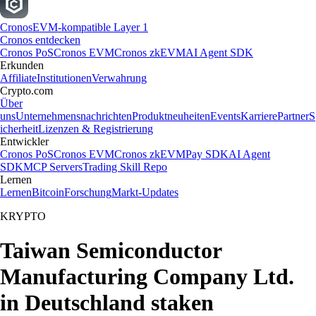
Cronos
EVM-kompatible Layer 1
Cronos entdecken
Cronos PoS
Cronos EVM
Cronos zkEVM
AI Agent SDK
Erkunden
Affiliate
Institutionen
Verwahrung
Crypto.com
Über
uns
Unternehmensnachrichten
Produktneuheiten
Events
Karriere
Partner
S
icherheit
Lizenzen & Registrierung
Entwickler
Cronos PoS
Cronos EVM
Cronos zkEVM
Pay SDK
AI Agent
SDK
MCP Servers
Trading Skill Repo
Lernen
Lernen
Bitcoin
Forschung
Markt-Updates
KRYPTO
Taiwan Semiconductor
Manufacturing Company Ltd.
in Deutschland staken