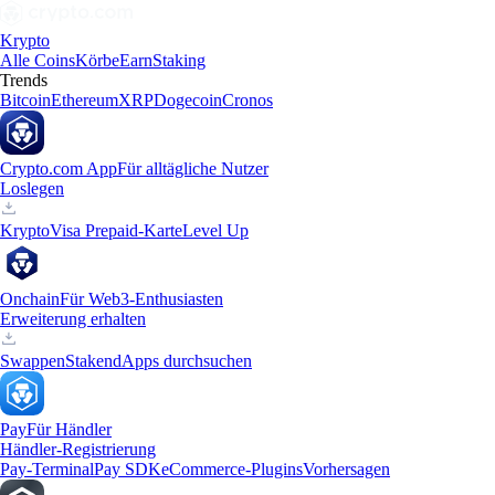
Krypto
Alle Coins
Körbe
Earn
Staking
Trends
Bitcoin
Ethereum
XRP
Dogecoin
Cronos
Crypto.com App
Für alltägliche Nutzer
Loslegen
Krypto
Visa Prepaid-Karte
Level Up
Onchain
Für Web3-Enthusiasten
Erweiterung erhalten
Swappen
Staken
dApps durchsuchen
Pay
Für Händler
Händler-Registrierung
Pay-Terminal
Pay SDK
eCommerce-Plugins
Vorhersagen