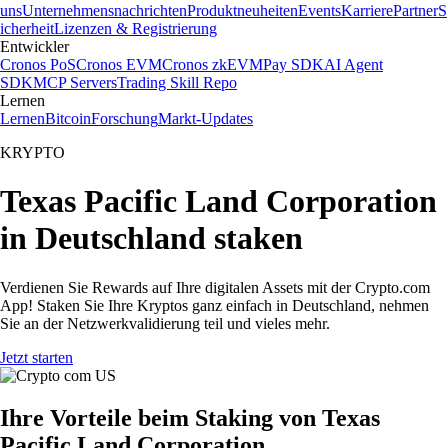
uns
Unternehmensnachrichten
Produktneuheiten
Events
Karriere
Partner
S
icherheit
Lizenzen & Registrierung
Entwickler
Cronos PoS
Cronos EVM
Cronos zkEVM
Pay SDK
AI Agent
SDK
MCP Servers
Trading Skill Repo
Lernen
Lernen
Bitcoin
Forschung
Markt-Updates
KRYPTO
Texas Pacific Land Corporation
in Deutschland staken
Verdienen Sie Rewards auf Ihre digitalen Assets mit der Crypto.com
App! Staken Sie Ihre Kryptos ganz einfach in Deutschland, nehmen
Sie an der Netzwerkvalidierung teil und vieles mehr.
Jetzt starten
Ihre Vorteile beim Staking von Texas
Pacific Land Corporation