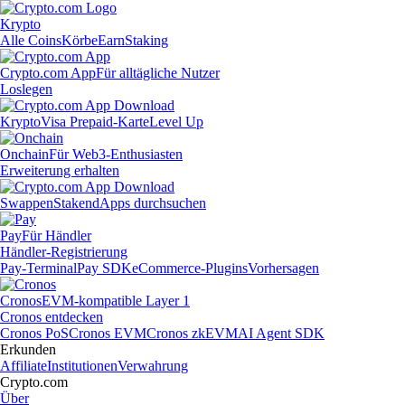
Krypto
Alle Coins
Körbe
Earn
Staking
Crypto.com App
Für alltägliche Nutzer
Loslegen
Krypto
Visa Prepaid-Karte
Level Up
Onchain
Für Web3-Enthusiasten
Erweiterung erhalten
Swappen
Staken
dApps durchsuchen
Pay
Für Händler
Händler-Registrierung
Pay-Terminal
Pay SDK
eCommerce-Plugins
Vorhersagen
Cronos
EVM-kompatible Layer 1
Cronos entdecken
Cronos PoS
Cronos EVM
Cronos zkEVM
AI Agent SDK
Erkunden
Affiliate
Institutionen
Verwahrung
Crypto.com
Über