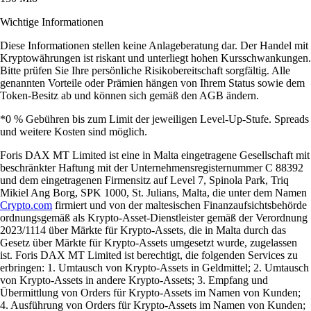
Wichtige Informationen
Diese Informationen stellen keine Anlageberatung dar. Der Handel mit
Kryptowährungen ist riskant und unterliegt hohen Kursschwankungen.
Bitte prüfen Sie Ihre persönliche Risikobereitschaft sorgfältig. Alle
genannten Vorteile oder Prämien hängen von Ihrem Status sowie dem
Token-Besitz ab und können sich gemäß den AGB ändern.
*0 % Gebühren bis zum Limit der jeweiligen Level-Up-Stufe. Spreads
und weitere Kosten sind möglich.
Foris DAX MT Limited ist eine in Malta eingetragene Gesellschaft mit
beschränkter Haftung mit der Unternehmensregisternummer C 88392
und dem eingetragenen Firmensitz auf Level 7, Spinola Park, Triq
Mikiel Ang Borg, SPK 1000, St. Julians, Malta, die unter dem Namen
Crypto.com
firmiert und von der maltesischen Finanzaufsichtsbehörde
ordnungsgemäß als Krypto-Asset-Dienstleister gemäß der Verordnung
2023/1114 über Märkte für Krypto-Assets, die in Malta durch das
Gesetz über Märkte für Krypto-Assets umgesetzt wurde, zugelassen
ist. Foris DAX MT Limited ist berechtigt, die folgenden Services zu
erbringen: 1. Umtausch von Krypto-Assets in Geldmittel; 2. Umtausch
von Krypto-Assets in andere Krypto-Assets; 3. Empfang und
Übermittlung von Orders für Krypto-Assets im Namen von Kunden;
4. Ausführung von Orders für Krypto-Assets im Namen von Kunden;