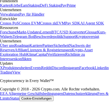
Funktionen
Karten
Körbe
Earn
Staking
DeFi Staking
Pay
Prime
Unternehmen
Verwahrung
Pay für Händler
Entwickler
Cronos PoS
Cronos EVM
Cronos zkEVM
Pay SDK
AI Agent SDK
Ressourcen
Forschung
Markt-Updates
Lernen
BTC/USD Konverter
Glossar
Kurs-
Widgets
Telegram Bot
Beschwerdepolitik
Support
Kryptooversigt
Unternehmen
Über uns
Roadmap
Karriere
Partner
Sicherheit
Nachweis der
Reserven
Affiliate
Lizenzen & Registrierungen
Krypto-Asset
Exploration Hub
Klima
Capital
Verifizieren
Richtlinie zu
Interessenkonflikten
Updates
X
Produktneuheiten
Events
Reddit
Discord
Instagram
Facebook
Linkedin
TradingView
Cryptocurrency in Every Wallet™
Copyright © 2018 - 2026 Crypto.com. Alle Rechte vorbehalten.
EEA Allgemeine Geschäftsbedingungen
Datenschutzerklärung
Fees &
Limits
Status
Cookie-Einstellungen