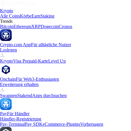
Krypto
Alle Coins
Körbe
Earn
Staking
Trends
Bitcoin
Ethereum
XRP
Dogecoin
Cronos
Crypto.com App
Für alltägliche Nutzer
Loslegen
Krypto
Visa Prepaid-Karte
Level Up
Onchain
Für Web3-Enthusiasten
Erweiterung erhalten
Swappen
Staken
dApps durchsuchen
Pay
Für Händler
Händler-Registrierung
Pay-Terminal
Pay SDK
eCommerce-Plugins
Vorhersagen