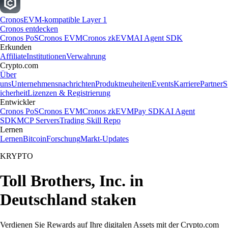
Cronos
EVM-kompatible Layer 1
Cronos entdecken
Cronos PoS
Cronos EVM
Cronos zkEVM
AI Agent SDK
Erkunden
Affiliate
Institutionen
Verwahrung
Crypto.com
Über
uns
Unternehmensnachrichten
Produktneuheiten
Events
Karriere
Partner
S
icherheit
Lizenzen & Registrierung
Entwickler
Cronos PoS
Cronos EVM
Cronos zkEVM
Pay SDK
AI Agent
SDK
MCP Servers
Trading Skill Repo
Lernen
Lernen
Bitcoin
Forschung
Markt-Updates
KRYPTO
Toll Brothers, Inc. in
Deutschland staken
Verdienen Sie Rewards auf Ihre digitalen Assets mit der Crypto.com