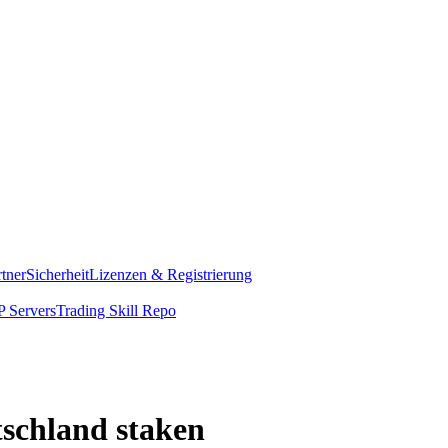
rtner
Sicherheit
Lizenzen & Registrierung
 Servers
Trading Skill Repo
tschland staken