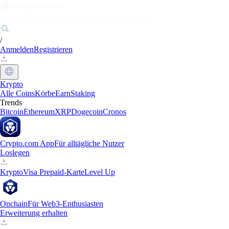
Märkte
Einzelpersonen
Unternehmen
Entdecken
/
Anmelden
Registrieren
Krypto
Alle Coins
Körbe
Earn
Staking
Trends
Bitcoin
Ethereum
XRP
Dogecoin
Cronos
Crypto.com App
Für alltägliche Nutzer
Loslegen
Krypto
Visa Prepaid-Karte
Level Up
Onchain
Für Web3-Enthusiasten
Erweiterung erhalten