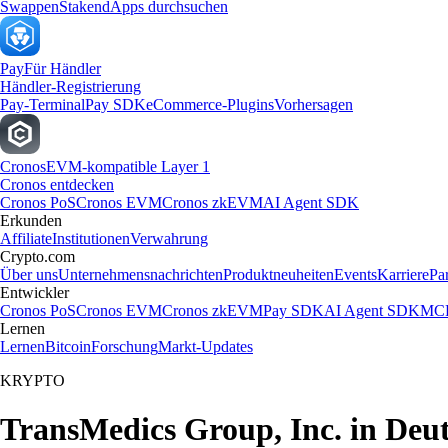
Swappen
Staken
dApps durchsuchen
Pay
Für Händler
Händler-Registrierung
Pay-Terminal
Pay SDK
eCommerce-Plugins
Vorhersagen
Cronos
EVM-kompatible Layer 1
Cronos entdecken
Cronos PoS
Cronos EVM
Cronos zkEVM
AI Agent SDK
Erkunden
Affiliate
Institutionen
Verwahrung
Crypto.com
Über uns
Unternehmensnachrichten
Produktneuheiten
Events
Karriere
Pa
Entwickler
Cronos PoS
Cronos EVM
Cronos zkEVM
Pay SDK
AI Agent SDK
MCP
Lernen
Lernen
Bitcoin
Forschung
Markt-Updates
KRYPTO
TransMedics Group, Inc. in Deu