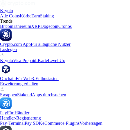
Krypto
Alle Coins
Körbe
Earn
Staking
Trends
Bitcoin
Ethereum
XRP
Dogecoin
Cronos
Crypto.com App
Für alltägliche Nutzer
Loslegen
Krypto
Visa Prepaid-Karte
Level Up
Onchain
Für Web3-Enthusiasten
Erweiterung erhalten
Swappen
Staken
dApps durchsuchen
Pay
Für Händler
Händler-Registrierung
Pay-Terminal
Pay SDK
eCommerce-Plugins
Vorhersagen