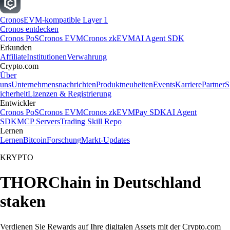
Cronos
EVM-kompatible Layer 1
Cronos entdecken
Cronos PoS
Cronos EVM
Cronos zkEVM
AI Agent SDK
Erkunden
Affiliate
Institutionen
Verwahrung
Crypto.com
Über
uns
Unternehmensnachrichten
Produktneuheiten
Events
Karriere
Partner
S
icherheit
Lizenzen & Registrierung
Entwickler
Cronos PoS
Cronos EVM
Cronos zkEVM
Pay SDK
AI Agent
SDK
MCP Servers
Trading Skill Repo
Lernen
Lernen
Bitcoin
Forschung
Markt-Updates
KRYPTO
THORChain in Deutschland
staken
Verdienen Sie Rewards auf Ihre digitalen Assets mit der Crypto.com