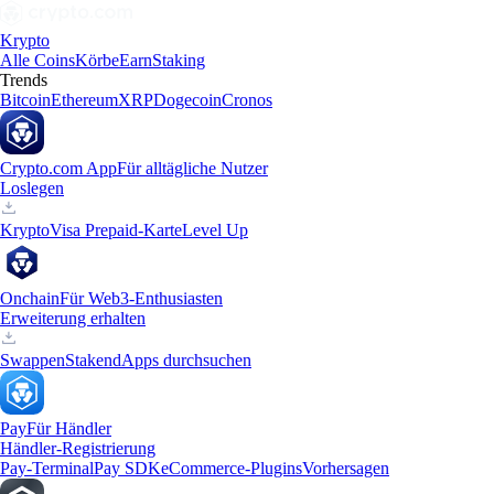
Krypto
Alle Coins
Körbe
Earn
Staking
Trends
Bitcoin
Ethereum
XRP
Dogecoin
Cronos
Crypto.com App
Für alltägliche Nutzer
Loslegen
Krypto
Visa Prepaid-Karte
Level Up
Onchain
Für Web3-Enthusiasten
Erweiterung erhalten
Swappen
Staken
dApps durchsuchen
Pay
Für Händler
Händler-Registrierung
Pay-Terminal
Pay SDK
eCommerce-Plugins
Vorhersagen