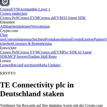
Cronos
EVM-kompatible Layer 1
Cronos entdecken
Cronos PoS
Cronos EVM
Cronos zkEVM
AI Agent SDK
Erkunden
Affiliate
Institutionen
Verwahrung
Crypto.com
Über
uns
Unternehmensnachrichten
Produktneuheiten
Events
Karriere
Partner
S
icherheit
Lizenzen & Registrierung
Entwickler
Cronos PoS
Cronos EVM
Cronos zkEVM
Pay SDK
AI Agent
SDK
MCP Servers
Trading Skill Repo
Lernen
Lernen
Bitcoin
Forschung
Markt-Updates
KRYPTO
TE Connectivity plc in
Deutschland staken
Verdienen Sie Rewards auf Ihre digitalen Assets mit der Crypto.com