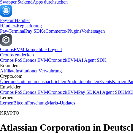
Swappen
Staken
dApps durchsuchen
Pay
Für Händler
Händler-Registrierung
Pay-Terminal
Pay SDK
eCommerce-Plugins
Vorhersagen
Cronos
EVM-kompatible Layer 1
Cronos entdecken
Cronos PoS
Cronos EVM
Cronos zkEVM
AI Agent SDK
Erkunden
Affiliate
Institutionen
Verwahrung
Crypto.com
Über uns
Unternehmensnachrichten
Produktneuheiten
Events
Karriere
Pa
Entwickler
Cronos PoS
Cronos EVM
Cronos zkEVM
Pay SDK
AI Agent SDK
MCP
Lernen
Lernen
Bitcoin
Forschung
Markt-Updates
KRYPTO
Atlassian Corporation in Deutsc