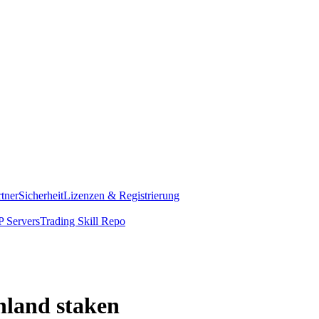
rtner
Sicherheit
Lizenzen & Registrierung
 Servers
Trading Skill Repo
hland staken