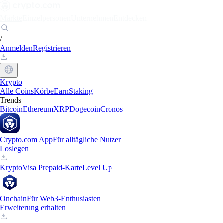
Märkte
Einzelpersonen
Unternehmen
Entdecken
/
Anmelden
Registrieren
Krypto
Alle Coins
Körbe
Earn
Staking
Trends
Bitcoin
Ethereum
XRP
Dogecoin
Cronos
Crypto.com App
Für alltägliche Nutzer
Loslegen
Krypto
Visa Prepaid-Karte
Level Up
Onchain
Für Web3-Enthusiasten
Erweiterung erhalten