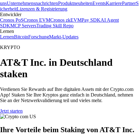
uns
Unternehmensnachrichten
Produktneuheiten
Events
Karriere
Partner
S
icherheit
Lizenzen & Registrierung
Entwickler
Cronos PoS
Cronos EVM
Cronos zkEVM
Pay SDK
AI Agent
SDK
MCP Servers
Trading Skill Repo
Lernen
Lernen
Bitcoin
Forschung
Markt-Updates
KRYPTO
AT&T Inc. in Deutschland
staken
Verdienen Sie Rewards auf Ihre digitalen Assets mit der Crypto.com
App! Staken Sie Ihre Kryptos ganz einfach in Deutschland, nehmen
Sie an der Netzwerkvalidierung teil und vieles mehr.
Jetzt starten
Ihre Vorteile beim Staking von AT&T Inc.