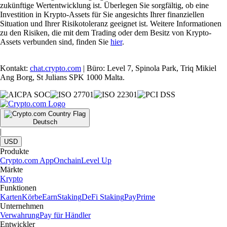
zukünftige Wertentwicklung ist. Überlegen Sie sorgfältig, ob eine
Investition in Krypto-Assets für Sie angesichts Ihrer finanziellen
Situation und Ihrer Risikotoleranz geeignet ist. Weitere Informationen
zu den Risiken, die mit dem Trading oder dem Besitz von Krypto-
Assets verbunden sind, finden Sie
hier
.
Kontakt:
chat.crypto.com
| Büro: Level 7, Spinola Park, Triq Mikiel
Ang Borg, St Julians SPK 1000 Malta.
Deutsch
|
USD
Produkte
Crypto.com App
Onchain
Level Up
Märkte
Krypto
Funktionen
Karten
Körbe
Earn
Staking
DeFi Staking
Pay
Prime
Unternehmen
Verwahrung
Pay für Händler
Entwickler