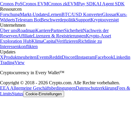
Cronos PoS
Cronos EVM
Cronos zkEVM
Pay SDK
AI Agent SDK
Ressourcen
Forschung
Markt-Updates
Lernen
BTC/USD Konverter
Glossar
Kurs-
Widgets
Telegram Bot
Beschwerdepolitik
Support
Kryptooversigt
Unternehmen
Über uns
Roadmap
Karriere
Partner
Sicherheit
Nachweis der
Reserven
Affiliate
Lizenzen & Registrierungen
Krypto-Asset
Exploration Hub
Klima
Capital
Verifizieren
Richtlinie zu
Interessenkonflikten
Updates
X
Produktneuheiten
Events
Reddit
Discord
Instagram
Facebook
Linkedin
TradingView
Cryptocurrency in Every Wallet™
Copyright © 2018 - 2026 Crypto.com. Alle Rechte vorbehalten.
EEA Allgemeine Geschäftsbedingungen
Datenschutzerklärung
Fees &
Limits
Status
Cookie-Einstellungen