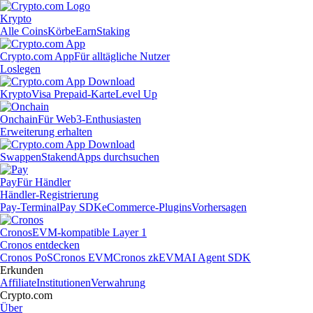
Krypto
Alle Coins
Körbe
Earn
Staking
Crypto.com App
Für alltägliche Nutzer
Loslegen
Krypto
Visa Prepaid-Karte
Level Up
Onchain
Für Web3-Enthusiasten
Erweiterung erhalten
Swappen
Staken
dApps durchsuchen
Pay
Für Händler
Händler-Registrierung
Pay-Terminal
Pay SDK
eCommerce-Plugins
Vorhersagen
Cronos
EVM-kompatible Layer 1
Cronos entdecken
Cronos PoS
Cronos EVM
Cronos zkEVM
AI Agent SDK
Erkunden
Affiliate
Institutionen
Verwahrung
Crypto.com
Über