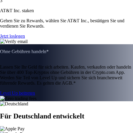
3
AT&T Inc. staken
Gehen Sie zu Rewards, wählen Sie AT&T Inc., bestätigen Sie und
verdienen Sie Rewards.
Jetzt loslegen
Ohne Gebühren handeln*
Lassen Sie Ihr Geld für sich arbeiten. Kaufen, verkaufen oder handeln
Sie über 400 Top-Kryptos ohne Gebühren in der Crypto.com App.
Werden Sie Teil von Level Up und sichern Sie sich branchenweit
führende Rewards. Es gelten die AGB.*
Level Up beitreten
Für Deutschland entwickelt