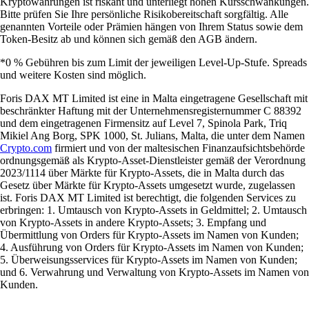
Kryptowährungen ist riskant und unterliegt hohen Kursschwankungen.
Bitte prüfen Sie Ihre persönliche Risikobereitschaft sorgfältig. Alle
genannten Vorteile oder Prämien hängen von Ihrem Status sowie dem
Token-Besitz ab und können sich gemäß den AGB ändern.
*0 % Gebühren bis zum Limit der jeweiligen Level-Up-Stufe. Spreads
und weitere Kosten sind möglich.
Foris DAX MT Limited ist eine in Malta eingetragene Gesellschaft mit
beschränkter Haftung mit der Unternehmensregisternummer C 88392
und dem eingetragenen Firmensitz auf Level 7, Spinola Park, Triq
Mikiel Ang Borg, SPK 1000, St. Julians, Malta, die unter dem Namen
Crypto.com
firmiert und von der maltesischen Finanzaufsichtsbehörde
ordnungsgemäß als Krypto-Asset-Dienstleister gemäß der Verordnung
2023/1114 über Märkte für Krypto-Assets, die in Malta durch das
Gesetz über Märkte für Krypto-Assets umgesetzt wurde, zugelassen
ist. Foris DAX MT Limited ist berechtigt, die folgenden Services zu
erbringen: 1. Umtausch von Krypto-Assets in Geldmittel; 2. Umtausch
von Krypto-Assets in andere Krypto-Assets; 3. Empfang und
Übermittlung von Orders für Krypto-Assets im Namen von Kunden;
4. Ausführung von Orders für Krypto-Assets im Namen von Kunden;
5. Überweisungsservices für Krypto-Assets im Namen von Kunden;
und 6. Verwahrung und Verwaltung von Krypto-Assets im Namen von
Kunden.