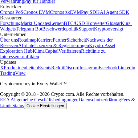
Verwahrung
Pay für Händler
Entwickler
Cronos PoS
Cronos EVM
Cronos zkEVM
Pay SDK
AI Agent SDK
Ressourcen
Forschung
Markt-Updates
Lernen
BTC/USD Konverter
Glossar
Kurs-
Widgets
Telegram Bot
Beschwerdepolitik
Support
Kryptooversigt
Unternehmen
Über uns
Roadmap
Karriere
Partner
Sicherheit
Nachweis der
Reserven
Affiliate
Lizenzen & Registrierungen
Krypto-Asset
Exploration Hub
Klima
Capital
Verifizieren
Richtlinie zu
Interessenkonflikten
Updates
X
Produktneuheiten
Events
Reddit
Discord
Instagram
Facebook
Linkedin
TradingView
Cryptocurrency in Every Wallet™
Copyright © 2018 - 2026 Crypto.com. Alle Rechte vorbehalten.
EEA Allgemeine Geschäftsbedingungen
Datenschutzerklärung
Fees &
Limits
Status
Cookie-Einstellungen