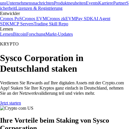
uns
Unternehmensnachrichten
Produktneuheiten
Events
Karriere
Partner
S
icherheit
Lizenzen & Registrierung
Entwickler
Cronos PoS
Cronos EVM
Cronos zkEVM
Pay SDK
AI Agent
SDK
MCP Servers
Trading Skill Repo
Lernen
Lernen
Bitcoin
Forschung
Markt-Updates
KRYPTO
Sysco Corporation in
Deutschland staken
Verdienen Sie Rewards auf Ihre digitalen Assets mit der Crypto.com
App! Staken Sie Ihre Kryptos ganz einfach in Deutschland, nehmen
Sie an der Netzwerkvalidierung teil und vieles mehr.
Jetzt starten
Ihre Vorteile beim Staking von Sysco
Corporation