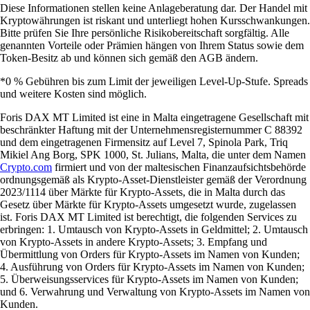
Diese Informationen stellen keine Anlageberatung dar. Der Handel mit
Kryptowährungen ist riskant und unterliegt hohen Kursschwankungen.
Bitte prüfen Sie Ihre persönliche Risikobereitschaft sorgfältig. Alle
genannten Vorteile oder Prämien hängen von Ihrem Status sowie dem
Token-Besitz ab und können sich gemäß den AGB ändern.
*0 % Gebühren bis zum Limit der jeweiligen Level-Up-Stufe. Spreads
und weitere Kosten sind möglich.
Foris DAX MT Limited ist eine in Malta eingetragene Gesellschaft mit
beschränkter Haftung mit der Unternehmensregisternummer C 88392
und dem eingetragenen Firmensitz auf Level 7, Spinola Park, Triq
Mikiel Ang Borg, SPK 1000, St. Julians, Malta, die unter dem Namen
Crypto.com
firmiert und von der maltesischen Finanzaufsichtsbehörde
ordnungsgemäß als Krypto-Asset-Dienstleister gemäß der Verordnung
2023/1114 über Märkte für Krypto-Assets, die in Malta durch das
Gesetz über Märkte für Krypto-Assets umgesetzt wurde, zugelassen
ist. Foris DAX MT Limited ist berechtigt, die folgenden Services zu
erbringen: 1. Umtausch von Krypto-Assets in Geldmittel; 2. Umtausch
von Krypto-Assets in andere Krypto-Assets; 3. Empfang und
Übermittlung von Orders für Krypto-Assets im Namen von Kunden;
4. Ausführung von Orders für Krypto-Assets im Namen von Kunden;
5. Überweisungsservices für Krypto-Assets im Namen von Kunden;
und 6. Verwahrung und Verwaltung von Krypto-Assets im Namen von
Kunden.