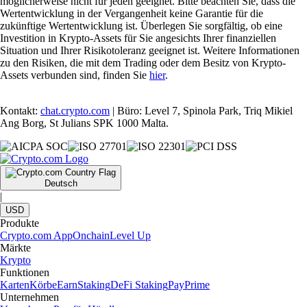
möglicherweise nicht für jeden geeignet. Bitte beachten Sie, dass die
Wertentwicklung in der Vergangenheit keine Garantie für die
zukünftige Wertentwicklung ist. Überlegen Sie sorgfältig, ob eine
Investition in Krypto-Assets für Sie angesichts Ihrer finanziellen
Situation und Ihrer Risikotoleranz geeignet ist. Weitere Informationen
zu den Risiken, die mit dem Trading oder dem Besitz von Krypto-
Assets verbunden sind, finden Sie
hier
.
Kontakt:
chat.crypto.com
| Büro: Level 7, Spinola Park, Triq Mikiel
Ang Borg, St Julians SPK 1000 Malta.
Deutsch
|
USD
Produkte
Crypto.com App
Onchain
Level Up
Märkte
Krypto
Funktionen
Karten
Körbe
Earn
Staking
DeFi Staking
Pay
Prime
Unternehmen