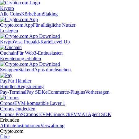
Krypto
Alle Coins
Körbe
Earn
Staking
Crypto.com App
Für alltägliche Nutzer
Loslegen
Krypto
Visa Prepaid-Karte
Level Up
Onchain
Für Web3-Enthusiasten
Erweiterung erhalten
Swappen
Staken
dApps durchsuchen
Pay
Für Händler
Händler-Registrierung
Pay-Terminal
Pay SDK
eCommerce-Plugins
Vorhersagen
Cronos
EVM-kompatible Layer 1
Cronos entdecken
Cronos PoS
Cronos EVM
Cronos zkEVM
AI Agent SDK
Erkunden
Affiliate
Institutionen
Verwahrung
Crypto.com
Über