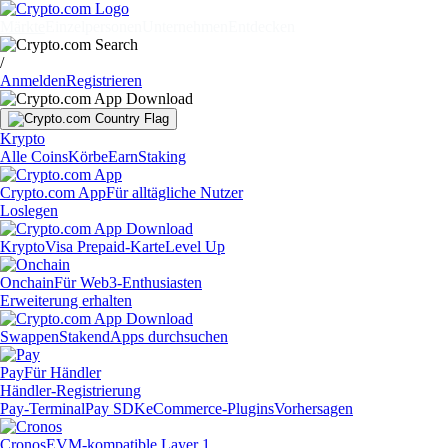
Märkte
Einzelpersonen
Unternehmen
Entdecken
/
Anmelden
Registrieren
Krypto
Alle Coins
Körbe
Earn
Staking
Crypto.com App
Für alltägliche Nutzer
Loslegen
Krypto
Visa Prepaid-Karte
Level Up
Onchain
Für Web3-Enthusiasten
Erweiterung erhalten
Swappen
Staken
dApps durchsuchen
Pay
Für Händler
Händler-Registrierung
Pay-Terminal
Pay SDK
eCommerce-Plugins
Vorhersagen
Cronos
EVM-kompatible Layer 1