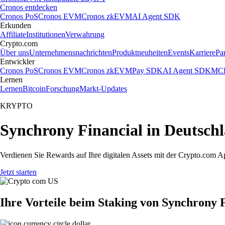
Cronos entdecken
Cronos PoS
Cronos EVM
Cronos zkEVM
AI Agent SDK
Erkunden
Affiliate
Institutionen
Verwahrung
Crypto.com
Über uns
Unternehmensnachrichten
Produktneuheiten
Events
Karriere
Pa
Entwickler
Cronos PoS
Cronos EVM
Cronos zkEVM
Pay SDK
AI Agent SDK
MCP
Lernen
Lernen
Bitcoin
Forschung
Markt-Updates
KRYPTO
Synchrony Financial in Deutsch
Verdienen Sie Rewards auf Ihre digitalen Assets mit der Crypto.com A
Jetzt starten
Ihre Vorteile beim Staking von Synchrony 