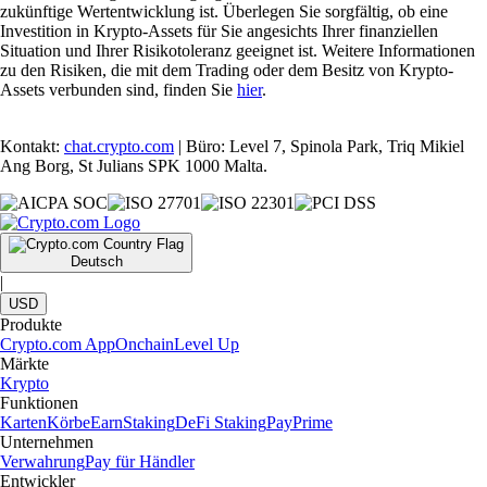
zukünftige Wertentwicklung ist. Überlegen Sie sorgfältig, ob eine
Investition in Krypto-Assets für Sie angesichts Ihrer finanziellen
Situation und Ihrer Risikotoleranz geeignet ist. Weitere Informationen
zu den Risiken, die mit dem Trading oder dem Besitz von Krypto-
Assets verbunden sind, finden Sie
hier
.
Kontakt:
chat.crypto.com
| Büro: Level 7, Spinola Park, Triq Mikiel
Ang Borg, St Julians SPK 1000 Malta.
Deutsch
|
USD
Produkte
Crypto.com App
Onchain
Level Up
Märkte
Krypto
Funktionen
Karten
Körbe
Earn
Staking
DeFi Staking
Pay
Prime
Unternehmen
Verwahrung
Pay für Händler
Entwickler