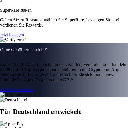
3
SuperRare staken
Gehen Sie zu Rewards, wählen Sie SuperRare, bestätigen Sie und
verdienen Sie Rewards.
Jetzt loslegen
Ohne Gebühren handeln*
Lassen Sie Ihr Geld für sich arbeiten. Kaufen, verkaufen oder handeln
Sie über 400 Top-Kryptos ohne Gebühren in der Crypto.com App.
Werden Sie Teil von Level Up und sichern Sie sich branchenweit
führende Rewards. Es gelten die AGB.*
Level Up beitreten
Für Deutschland entwickelt