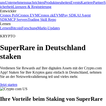
uns
Unternehmensnachrichten
Produktneuheiten
Events
Karriere
Partner
S
icherheit
Lizenzen & Registrierung
Entwickler
Cronos PoS
Cronos EVM
Cronos zkEVM
Pay SDK
AI Agent
SDK
MCP Servers
Trading Skill Repo
Lernen
Lernen
Bitcoin
Forschung
Markt-Updates
KRYPTO
SuperRare in Deutschland
staken
Verdienen Sie Rewards auf Ihre digitalen Assets mit der Crypto.com
App! Staken Sie Ihre Kryptos ganz einfach in Deutschland, nehmen
Sie an der Netzwerkvalidierung teil und vieles mehr.
Jetzt starten
Ihre Vorteile beim Staking von SuperRare