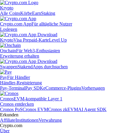
Krypto
Alle Coins
Körbe
Earn
Staking
Crypto.com App
Für alltägliche Nutzer
Loslegen
Krypto
Visa Prepaid-Karte
Level Up
Onchain
Für Web3-Enthusiasten
Erweiterung erhalten
Swappen
Staken
dApps durchsuchen
Pay
Für Händler
Händler-Registrierung
Pay-Terminal
Pay SDK
eCommerce-Plugins
Vorhersagen
Cronos
EVM-kompatible Layer 1
Cronos entdecken
Cronos PoS
Cronos EVM
Cronos zkEVM
AI Agent SDK
Erkunden
Affiliate
Institutionen
Verwahrung
Crypto.com
Über