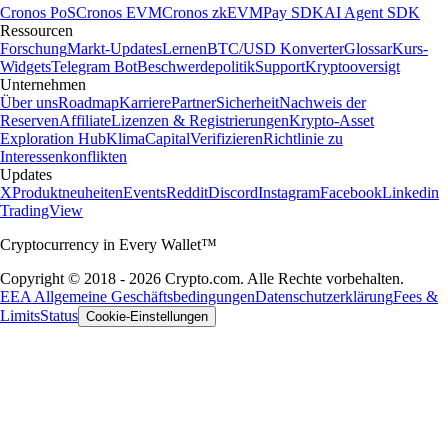
Cronos PoS
Cronos EVM
Cronos zkEVM
Pay SDK
AI Agent SDK
Ressourcen
Forschung
Markt-Updates
Lernen
BTC/USD Konverter
Glossar
Kurs-
Widgets
Telegram Bot
Beschwerdepolitik
Support
Kryptooversigt
Unternehmen
Über uns
Roadmap
Karriere
Partner
Sicherheit
Nachweis der
Reserven
Affiliate
Lizenzen & Registrierungen
Krypto-Asset
Exploration Hub
Klima
Capital
Verifizieren
Richtlinie zu
Interessenkonflikten
Updates
X
Produktneuheiten
Events
Reddit
Discord
Instagram
Facebook
Linkedin
TradingView
Cryptocurrency in Every Wallet™
Copyright © 2018 - 2026 Crypto.com. Alle Rechte vorbehalten.
EEA Allgemeine Geschäftsbedingungen
Datenschutzerklärung
Fees &
Limits
Status
Cookie-Einstellungen