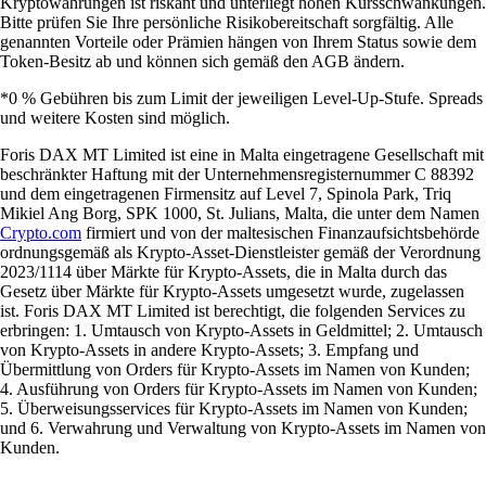
Kryptowährungen ist riskant und unterliegt hohen Kursschwankungen.
Bitte prüfen Sie Ihre persönliche Risikobereitschaft sorgfältig. Alle
genannten Vorteile oder Prämien hängen von Ihrem Status sowie dem
Token-Besitz ab und können sich gemäß den AGB ändern.
*0 % Gebühren bis zum Limit der jeweiligen Level-Up-Stufe. Spreads
und weitere Kosten sind möglich.
Foris DAX MT Limited ist eine in Malta eingetragene Gesellschaft mit
beschränkter Haftung mit der Unternehmensregisternummer C 88392
und dem eingetragenen Firmensitz auf Level 7, Spinola Park, Triq
Mikiel Ang Borg, SPK 1000, St. Julians, Malta, die unter dem Namen
Crypto.com
firmiert und von der maltesischen Finanzaufsichtsbehörde
ordnungsgemäß als Krypto-Asset-Dienstleister gemäß der Verordnung
2023/1114 über Märkte für Krypto-Assets, die in Malta durch das
Gesetz über Märkte für Krypto-Assets umgesetzt wurde, zugelassen
ist. Foris DAX MT Limited ist berechtigt, die folgenden Services zu
erbringen: 1. Umtausch von Krypto-Assets in Geldmittel; 2. Umtausch
von Krypto-Assets in andere Krypto-Assets; 3. Empfang und
Übermittlung von Orders für Krypto-Assets im Namen von Kunden;
4. Ausführung von Orders für Krypto-Assets im Namen von Kunden;
5. Überweisungsservices für Krypto-Assets im Namen von Kunden;
und 6. Verwahrung und Verwaltung von Krypto-Assets im Namen von
Kunden.