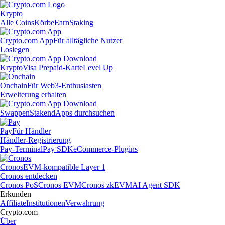
Krypto
Alle Coins
Körbe
Earn
Staking
Crypto.com App
Für alltägliche Nutzer
Loslegen
Krypto
Visa Prepaid-Karte
Level Up
Onchain
Für Web3-Enthusiasten
Erweiterung erhalten
Swappen
Staken
dApps durchsuchen
Pay
Für Händler
Händler-Registrierung
Pay-Terminal
Pay SDK
eCommerce-Plugins
Cronos
EVM-kompatible Layer 1
Cronos entdecken
Cronos PoS
Cronos EVM
Cronos zkEVM
AI Agent SDK
Erkunden
Affiliate
Institutionen
Verwahrung
Crypto.com
Über