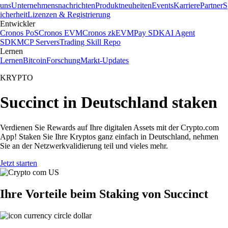
uns
Unternehmensnachrichten
Produktneuheiten
Events
Karriere
Partner
S
icherheit
Lizenzen & Registrierung
Entwickler
Cronos PoS
Cronos EVM
Cronos zkEVM
Pay SDK
AI Agent
SDK
MCP Servers
Trading Skill Repo
Lernen
Lernen
Bitcoin
Forschung
Markt-Updates
KRYPTO
Succinct in Deutschland staken
Verdienen Sie Rewards auf Ihre digitalen Assets mit der Crypto.com
App! Staken Sie Ihre Kryptos ganz einfach in Deutschland, nehmen
Sie an der Netzwerkvalidierung teil und vieles mehr.
Jetzt starten
Ihre Vorteile beim Staking von Succinct