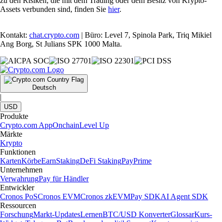
zu den Risiken, die mit dem Trading oder dem Besitz von Krypto-
Assets verbunden sind, finden Sie
hier
.
Kontakt:
chat.crypto.com
| Büro: Level 7, Spinola Park, Triq Mikiel
Ang Borg, St Julians SPK 1000 Malta.
Deutsch
|
USD
Produkte
Crypto.com App
Onchain
Level Up
Märkte
Krypto
Funktionen
Karten
Körbe
Earn
Staking
DeFi Staking
Pay
Prime
Unternehmen
Verwahrung
Pay für Händler
Entwickler
Cronos PoS
Cronos EVM
Cronos zkEVM
Pay SDK
AI Agent SDK
Ressourcen
Forschung
Markt-Updates
Lernen
BTC/USD Konverter
Glossar
Kurs-