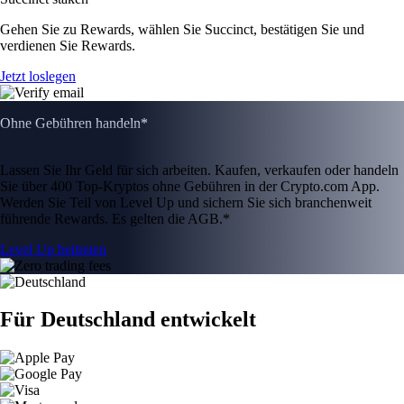
Gehen Sie zu Rewards, wählen Sie Succinct, bestätigen Sie und
verdienen Sie Rewards.
Jetzt loslegen
Ohne Gebühren handeln*
Lassen Sie Ihr Geld für sich arbeiten. Kaufen, verkaufen oder handeln
Sie über 400 Top-Kryptos ohne Gebühren in der Crypto.com App.
Werden Sie Teil von Level Up und sichern Sie sich branchenweit
führende Rewards. Es gelten die AGB.*
Level Up beitreten
Für Deutschland entwickelt