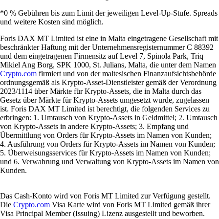
*0 % Gebühren bis zum Limit der jeweiligen Level-Up-Stufe. Spreads
und weitere Kosten sind möglich.
Foris DAX MT Limited ist eine in Malta eingetragene Gesellschaft mit
beschränkter Haftung mit der Unternehmensregisternummer C 88392
und dem eingetragenen Firmensitz auf Level 7, Spinola Park, Triq
Mikiel Ang Borg, SPK 1000, St. Julians, Malta, die unter dem Namen
Crypto.com
firmiert und von der maltesischen Finanzaufsichtsbehörde
ordnungsgemäß als Krypto-Asset-Dienstleister gemäß der Verordnung
2023/1114 über Märkte für Krypto-Assets, die in Malta durch das
Gesetz über Märkte für Krypto-Assets umgesetzt wurde, zugelassen
ist. Foris DAX MT Limited ist berechtigt, die folgenden Services zu
erbringen: 1. Umtausch von Krypto-Assets in Geldmittel; 2. Umtausch
von Krypto-Assets in andere Krypto-Assets; 3. Empfang und
Übermittlung von Orders für Krypto-Assets im Namen von Kunden;
4. Ausführung von Orders für Krypto-Assets im Namen von Kunden;
5. Überweisungsservices für Krypto-Assets im Namen von Kunden;
und 6. Verwahrung und Verwaltung von Krypto-Assets im Namen von
Kunden.
Das Cash-Konto wird von Foris MT Limited zur Verfügung gestellt.
Die
Crypto.com
Visa Karte wird von Foris MT Limited gemäß ihrer
Visa Principal Member (Issuing) Lizenz ausgestellt und beworben.