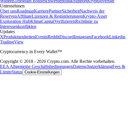
Widgets
Telegram Bot
Beschwerdepolitik
Support
Kryptooversigt
Unternehmen
Über uns
Roadmap
Karriere
Partner
Sicherheit
Nachweis der
Reserven
Affiliate
Lizenzen & Registrierungen
Krypto-Asset
Exploration Hub
Klima
Capital
Verifizieren
Richtlinie zu
Interessenkonflikten
Updates
X
Produktneuheiten
Events
Reddit
Discord
Instagram
Facebook
Linkedin
TradingView
Cryptocurrency in Every Wallet™
Copyright © 2018 - 2026 Crypto.com. Alle Rechte vorbehalten.
EEA Allgemeine Geschäftsbedingungen
Datenschutzerklärung
Fees &
Limits
Status
Cookie-Einstellungen