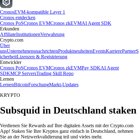
Cronos
EVM-kompatible Layer 1
Cronos entdecken
Cronos PoS
Cronos EVM
Cronos zkEVM
AI Agent SDK
Erkunden
Affiliate
Institutionen
Verwahrung
Crypto.com
Über
uns
Unternehmensnachrichten
Produktneuheiten
Events
Karriere
Partner
S
icherheit
Lizenzen & Registrierung
Entwickler
Cronos PoS
Cronos EVM
Cronos zkEVM
Pay SDK
AI Agent
SDK
MCP Servers
Trading Skill Repo
Lernen
Lernen
Bitcoin
Forschung
Markt-Updates
KRYPTO
Subsquid in Deutschland staken
Verdienen Sie Rewards auf Ihre digitalen Assets mit der Crypto.com
App! Staken Sie Ihre Kryptos ganz einfach in Deutschland, nehmen
Sie an der Netzwerkvalidierung teil und vieles mehr.