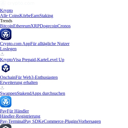
Krypto
Alle Coins
Körbe
Earn
Staking
Trends
Bitcoin
Ethereum
XRP
Dogecoin
Cronos
Crypto.com App
Für alltägliche Nutzer
Loslegen
Krypto
Visa Prepaid-Karte
Level Up
Onchain
Für Web3-Enthusiasten
Erweiterung erhalten
Swappen
Staken
dApps durchsuchen
Pay
Für Händler
Händler-Registrierung
Pay-Terminal
Pay SDK
eCommerce-Plugins
Vorhersagen