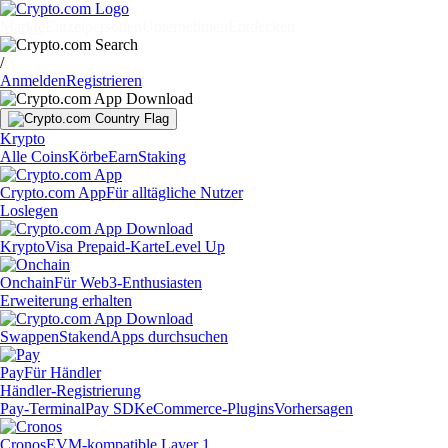
Märkte
Einzelpersonen
Unternehmen
Entdecken
/
Anmelden
Registrieren
Krypto
Alle Coins
Körbe
Earn
Staking
Crypto.com App
Für alltägliche Nutzer
Loslegen
Krypto
Visa Prepaid-Karte
Level Up
Onchain
Für Web3-Enthusiasten
Erweiterung erhalten
Swappen
Staken
dApps durchsuchen
Pay
Für Händler
Händler-Registrierung
Pay-Terminal
Pay SDK
eCommerce-Plugins
Vorhersagen
Cronos
EVM-kompatible Layer 1