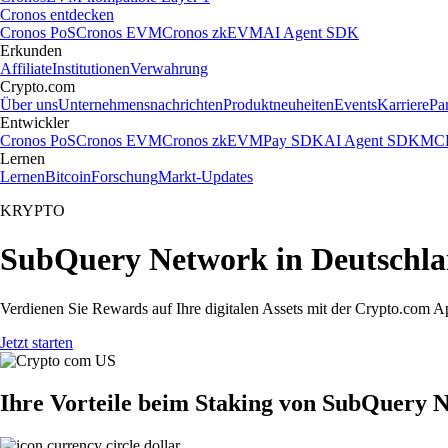
Cronos entdecken
Cronos PoS
Cronos EVM
Cronos zkEVM
AI Agent SDK
Erkunden
Affiliate
Institutionen
Verwahrung
Crypto.com
Über uns
Unternehmensnachrichten
Produktneuheiten
Events
Karriere
Pa
Entwickler
Cronos PoS
Cronos EVM
Cronos zkEVM
Pay SDK
AI Agent SDK
MCP
Lernen
Lernen
Bitcoin
Forschung
Markt-Updates
KRYPTO
SubQuery Network in Deutschla
Verdienen Sie Rewards auf Ihre digitalen Assets mit der Crypto.com A
Jetzt starten
Ihre Vorteile beim Staking von SubQuery 