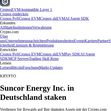
Cronos
EVM-kompatible Layer 1
Cronos entdecken
Cronos PoS
Cronos EVM
Cronos zkEVM
AI Agent SDK
Erkunden
Affiliate
Institutionen
Verwahrung
Crypto.com
Über
uns
Unternehmensnachrichten
Produktneuheiten
Events
Karriere
Partner
S
icherheit
Lizenzen & Registrierung
Entwickler
Cronos PoS
Cronos EVM
Cronos zkEVM
Pay SDK
AI Agent
SDK
MCP Servers
Trading Skill Repo
Lernen
Lernen
Bitcoin
Forschung
Markt-Updates
KRYPTO
Suncor Energy Inc. in
Deutschland staken
Verdienen Sie Rewards auf Ihre digitalen Assets mit der Crypto.com