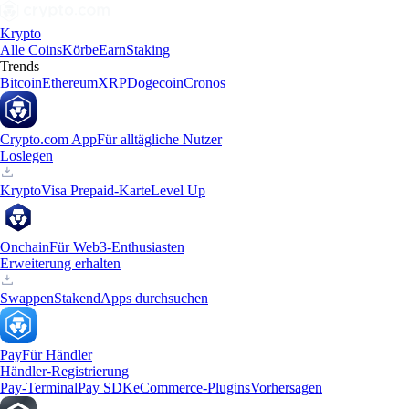
Krypto
Alle Coins
Körbe
Earn
Staking
Trends
Bitcoin
Ethereum
XRP
Dogecoin
Cronos
Crypto.com App
Für alltägliche Nutzer
Loslegen
Krypto
Visa Prepaid-Karte
Level Up
Onchain
Für Web3-Enthusiasten
Erweiterung erhalten
Swappen
Staken
dApps durchsuchen
Pay
Für Händler
Händler-Registrierung
Pay-Terminal
Pay SDK
eCommerce-Plugins
Vorhersagen