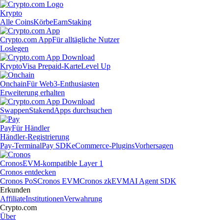
Krypto
Alle Coins
Körbe
Earn
Staking
Crypto.com App
Für alltägliche Nutzer
Loslegen
Krypto
Visa Prepaid-Karte
Level Up
Onchain
Für Web3-Enthusiasten
Erweiterung erhalten
Swappen
Staken
dApps durchsuchen
Pay
Für Händler
Händler-Registrierung
Pay-Terminal
Pay SDK
eCommerce-Plugins
Vorhersagen
Cronos
EVM-kompatible Layer 1
Cronos entdecken
Cronos PoS
Cronos EVM
Cronos zkEVM
AI Agent SDK
Erkunden
Affiliate
Institutionen
Verwahrung
Crypto.com
Über