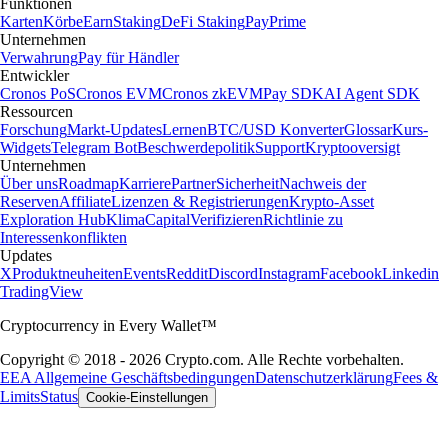
Funktionen
Karten
Körbe
Earn
Staking
DeFi Staking
Pay
Prime
Unternehmen
Verwahrung
Pay für Händler
Entwickler
Cronos PoS
Cronos EVM
Cronos zkEVM
Pay SDK
AI Agent SDK
Ressourcen
Forschung
Markt-Updates
Lernen
BTC/USD Konverter
Glossar
Kurs-
Widgets
Telegram Bot
Beschwerdepolitik
Support
Kryptooversigt
Unternehmen
Über uns
Roadmap
Karriere
Partner
Sicherheit
Nachweis der
Reserven
Affiliate
Lizenzen & Registrierungen
Krypto-Asset
Exploration Hub
Klima
Capital
Verifizieren
Richtlinie zu
Interessenkonflikten
Updates
X
Produktneuheiten
Events
Reddit
Discord
Instagram
Facebook
Linkedin
TradingView
Cryptocurrency in Every Wallet™
Copyright © 2018 - 2026 Crypto.com. Alle Rechte vorbehalten.
EEA Allgemeine Geschäftsbedingungen
Datenschutzerklärung
Fees &
Limits
Status
Cookie-Einstellungen