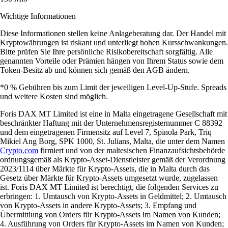
Wichtige Informationen
Diese Informationen stellen keine Anlageberatung dar. Der Handel mit
Kryptowährungen ist riskant und unterliegt hohen Kursschwankungen.
Bitte prüfen Sie Ihre persönliche Risikobereitschaft sorgfältig. Alle
genannten Vorteile oder Prämien hängen von Ihrem Status sowie dem
Token-Besitz ab und können sich gemäß den AGB ändern.
*0 % Gebühren bis zum Limit der jeweiligen Level-Up-Stufe. Spreads
und weitere Kosten sind möglich.
Foris DAX MT Limited ist eine in Malta eingetragene Gesellschaft mit
beschränkter Haftung mit der Unternehmensregisternummer C 88392
und dem eingetragenen Firmensitz auf Level 7, Spinola Park, Triq
Mikiel Ang Borg, SPK 1000, St. Julians, Malta, die unter dem Namen
Crypto.com
firmiert und von der maltesischen Finanzaufsichtsbehörde
ordnungsgemäß als Krypto-Asset-Dienstleister gemäß der Verordnung
2023/1114 über Märkte für Krypto-Assets, die in Malta durch das
Gesetz über Märkte für Krypto-Assets umgesetzt wurde, zugelassen
ist. Foris DAX MT Limited ist berechtigt, die folgenden Services zu
erbringen: 1. Umtausch von Krypto-Assets in Geldmittel; 2. Umtausch
von Krypto-Assets in andere Krypto-Assets; 3. Empfang und
Übermittlung von Orders für Krypto-Assets im Namen von Kunden;
4. Ausführung von Orders für Krypto-Assets im Namen von Kunden;