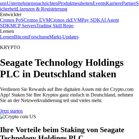
uns
Unternehmensnachrichten
Produktneuheiten
Events
Karriere
Partner
S
icherheit
Lizenzen & Registrierung
Entwickler
Cronos PoS
Cronos EVM
Cronos zkEVM
Pay SDK
AI Agent
SDK
MCP Servers
Trading Skill Repo
Lernen
Lernen
Bitcoin
Forschung
Markt-Updates
KRYPTO
Seagate Technology Holdings
PLC in Deutschland staken
Verdienen Sie Rewards auf Ihre digitalen Assets mit der Crypto.com
App! Staken Sie Ihre Kryptos ganz einfach in Deutschland, nehmen
Sie an der Netzwerkvalidierung teil und vieles mehr.
Jetzt starten
Ihre Vorteile beim Staking von Seagate
Technology Holdings PLC