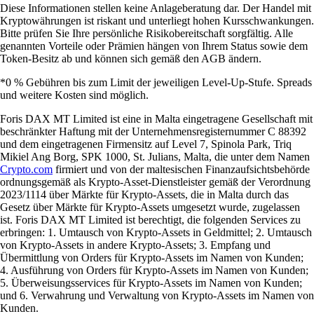
Diese Informationen stellen keine Anlageberatung dar. Der Handel mit
Kryptowährungen ist riskant und unterliegt hohen Kursschwankungen.
Bitte prüfen Sie Ihre persönliche Risikobereitschaft sorgfältig. Alle
genannten Vorteile oder Prämien hängen von Ihrem Status sowie dem
Token-Besitz ab und können sich gemäß den AGB ändern.
*0 % Gebühren bis zum Limit der jeweiligen Level-Up-Stufe. Spreads
und weitere Kosten sind möglich.
Foris DAX MT Limited ist eine in Malta eingetragene Gesellschaft mit
beschränkter Haftung mit der Unternehmensregisternummer C 88392
und dem eingetragenen Firmensitz auf Level 7, Spinola Park, Triq
Mikiel Ang Borg, SPK 1000, St. Julians, Malta, die unter dem Namen
Crypto.com
firmiert und von der maltesischen Finanzaufsichtsbehörde
ordnungsgemäß als Krypto-Asset-Dienstleister gemäß der Verordnung
2023/1114 über Märkte für Krypto-Assets, die in Malta durch das
Gesetz über Märkte für Krypto-Assets umgesetzt wurde, zugelassen
ist. Foris DAX MT Limited ist berechtigt, die folgenden Services zu
erbringen: 1. Umtausch von Krypto-Assets in Geldmittel; 2. Umtausch
von Krypto-Assets in andere Krypto-Assets; 3. Empfang und
Übermittlung von Orders für Krypto-Assets im Namen von Kunden;
4. Ausführung von Orders für Krypto-Assets im Namen von Kunden;
5. Überweisungsservices für Krypto-Assets im Namen von Kunden;
und 6. Verwahrung und Verwaltung von Krypto-Assets im Namen von
Kunden.