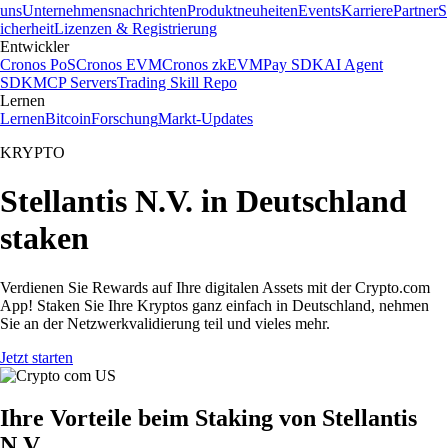
uns
Unternehmensnachrichten
Produktneuheiten
Events
Karriere
Partner
S
icherheit
Lizenzen & Registrierung
Entwickler
Cronos PoS
Cronos EVM
Cronos zkEVM
Pay SDK
AI Agent
SDK
MCP Servers
Trading Skill Repo
Lernen
Lernen
Bitcoin
Forschung
Markt-Updates
KRYPTO
Stellantis N.V. in Deutschland
staken
Verdienen Sie Rewards auf Ihre digitalen Assets mit der Crypto.com
App! Staken Sie Ihre Kryptos ganz einfach in Deutschland, nehmen
Sie an der Netzwerkvalidierung teil und vieles mehr.
Jetzt starten
Ihre Vorteile beim Staking von Stellantis
N.V.