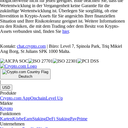
möglicherweise nicht für jeden geeignet. Bitte beachten Sie, dass die
Wertentwicklung in der Vergangenheit keine Garantie für die
zukünftige Wertentwicklung ist. Überlegen Sie sorgfältig, ob eine
Investition in Krypto-Assets für Sie angesichts Ihrer finanziellen
Situation und Ihrer Risikotoleranz geeignet ist. Weitere Informationen
zu den Risiken, die mit dem Trading oder dem Besitz von Krypto-
Assets verbunden sind, finden Sie
hier
.
Kontakt:
chat.crypto.com
| Büro: Level 7, Spinola Park, Triq Mikiel
Ang Borg, St Julians SPK 1000 Malta.
Deutsch
|
USD
Produkte
Crypto.com App
Onchain
Level Up
Märkte
Krypto
Funktionen
Karten
Körbe
Earn
Staking
DeFi Staking
Pay
Prime
Unternehmen