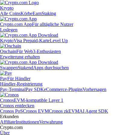
Krypto
Alle Coins
Körbe
Earn
Staking
Crypto.com App
Für alltägliche Nutzer
Loslegen
Krypto
Visa Prepaid-Karte
Level Up
Onchain
Für Web3-Enthusiasten
Erweiterung erhalten
Swappen
Staken
dApps durchsuchen
Pay
Für Händler
Händler-Registrierung
Pay-Terminal
Pay SDK
eCommerce-Plugins
Vorhersagen
Cronos
EVM-kompatible Layer 1
Cronos entdecken
Cronos PoS
Cronos EVM
Cronos zkEVM
AI Agent SDK
Erkunden
Affiliate
Institutionen
Verwahrung
Crypto.com
Über