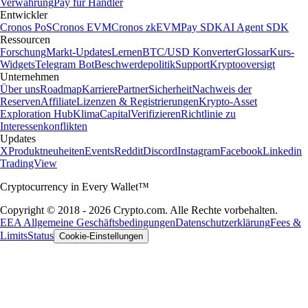
Verwahrung
Pay für Händler
Entwickler
Cronos PoS
Cronos EVM
Cronos zkEVM
Pay SDK
AI Agent SDK
Ressourcen
Forschung
Markt-Updates
Lernen
BTC/USD Konverter
Glossar
Kurs-
Widgets
Telegram Bot
Beschwerdepolitik
Support
Kryptooversigt
Unternehmen
Über uns
Roadmap
Karriere
Partner
Sicherheit
Nachweis der
Reserven
Affiliate
Lizenzen & Registrierungen
Krypto-Asset
Exploration Hub
Klima
Capital
Verifizieren
Richtlinie zu
Interessenkonflikten
Updates
X
Produktneuheiten
Events
Reddit
Discord
Instagram
Facebook
Linkedin
TradingView
Cryptocurrency in Every Wallet™
Copyright © 2018 - 2026 Crypto.com. Alle Rechte vorbehalten.
EEA Allgemeine Geschäftsbedingungen
Datenschutzerklärung
Fees &
Limits
Status
Cookie-Einstellungen