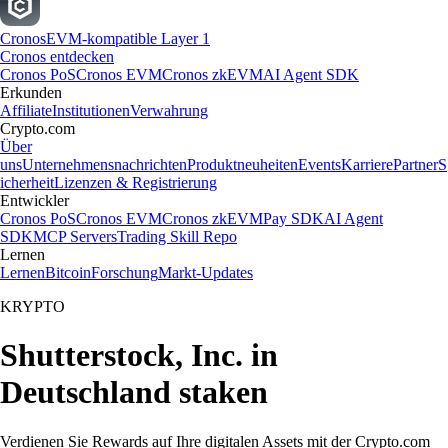
Cronos
EVM-kompatible Layer 1
Cronos entdecken
Cronos PoS
Cronos EVM
Cronos zkEVM
AI Agent SDK
Erkunden
Affiliate
Institutionen
Verwahrung
Crypto.com
Über
uns
Unternehmensnachrichten
Produktneuheiten
Events
Karriere
Partner
S
icherheit
Lizenzen & Registrierung
Entwickler
Cronos PoS
Cronos EVM
Cronos zkEVM
Pay SDK
AI Agent
SDK
MCP Servers
Trading Skill Repo
Lernen
Lernen
Bitcoin
Forschung
Markt-Updates
KRYPTO
Shutterstock, Inc. in
Deutschland staken
Verdienen Sie Rewards auf Ihre digitalen Assets mit der Crypto.com