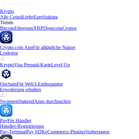
Krypto
Alle Coins
Körbe
Earn
Staking
Trends
Bitcoin
Ethereum
XRP
Dogecoin
Cronos
Crypto.com App
Für alltägliche Nutzer
Loslegen
Krypto
Visa Prepaid-Karte
Level Up
Onchain
Für Web3-Enthusiasten
Erweiterung erhalten
Swappen
Staken
dApps durchsuchen
Pay
Für Händler
Händler-Registrierung
Pay-Terminal
Pay SDK
eCommerce-Plugins
Vorhersagen