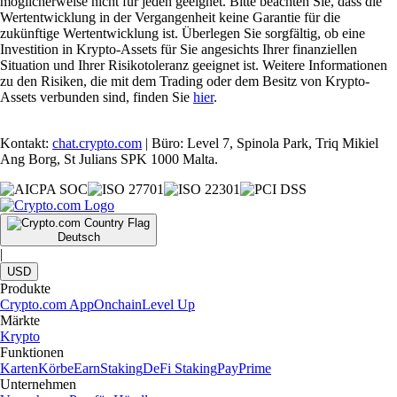
möglicherweise nicht für jeden geeignet. Bitte beachten Sie, dass die
Wertentwicklung in der Vergangenheit keine Garantie für die
zukünftige Wertentwicklung ist. Überlegen Sie sorgfältig, ob eine
Investition in Krypto-Assets für Sie angesichts Ihrer finanziellen
Situation und Ihrer Risikotoleranz geeignet ist. Weitere Informationen
zu den Risiken, die mit dem Trading oder dem Besitz von Krypto-
Assets verbunden sind, finden Sie
hier
.
Kontakt:
chat.crypto.com
| Büro: Level 7, Spinola Park, Triq Mikiel
Ang Borg, St Julians SPK 1000 Malta.
Deutsch
|
USD
Produkte
Crypto.com App
Onchain
Level Up
Märkte
Krypto
Funktionen
Karten
Körbe
Earn
Staking
DeFi Staking
Pay
Prime
Unternehmen