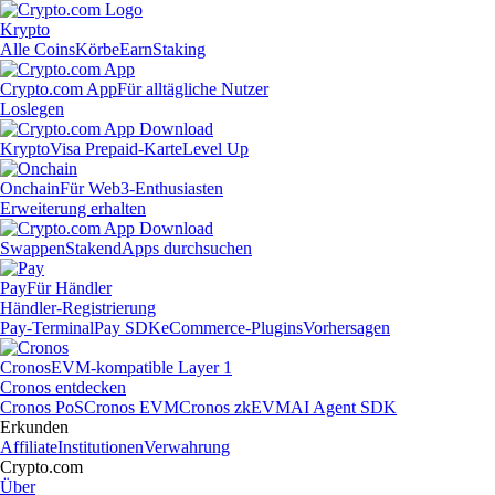
Krypto
Alle Coins
Körbe
Earn
Staking
Crypto.com App
Für alltägliche Nutzer
Loslegen
Krypto
Visa Prepaid-Karte
Level Up
Onchain
Für Web3-Enthusiasten
Erweiterung erhalten
Swappen
Staken
dApps durchsuchen
Pay
Für Händler
Händler-Registrierung
Pay-Terminal
Pay SDK
eCommerce-Plugins
Vorhersagen
Cronos
EVM-kompatible Layer 1
Cronos entdecken
Cronos PoS
Cronos EVM
Cronos zkEVM
AI Agent SDK
Erkunden
Affiliate
Institutionen
Verwahrung
Crypto.com
Über