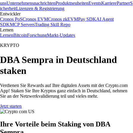
uns
Unternehmensnachrichten
Produktneuheiten
Events
Karriere
Partner
S
icherheit
Lizenzen & Registrierung
Entwickler
Cronos PoS
Cronos EVM
Cronos zkEVM
Pay SDK
AI Agent
SDK
MCP Servers
Trading Skill Repo
Lernen
Lernen
Bitcoin
Forschung
Markt-Updates
KRYPTO
DBA Sempra in Deutschland
staken
Verdienen Sie Rewards auf Ihre digitalen Assets mit der Crypto.com
App! Staken Sie Ihre Kryptos ganz einfach in Deutschland, nehmen
Sie an der Netzwerkvalidierung teil und vieles mehr.
Jetzt starten
Ihre Vorteile beim Staking von DBA
Sempra