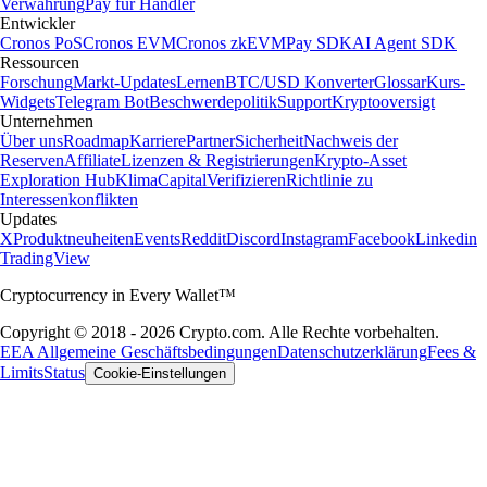
Verwahrung
Pay für Händler
Entwickler
Cronos PoS
Cronos EVM
Cronos zkEVM
Pay SDK
AI Agent SDK
Ressourcen
Forschung
Markt-Updates
Lernen
BTC/USD Konverter
Glossar
Kurs-
Widgets
Telegram Bot
Beschwerdepolitik
Support
Kryptooversigt
Unternehmen
Über uns
Roadmap
Karriere
Partner
Sicherheit
Nachweis der
Reserven
Affiliate
Lizenzen & Registrierungen
Krypto-Asset
Exploration Hub
Klima
Capital
Verifizieren
Richtlinie zu
Interessenkonflikten
Updates
X
Produktneuheiten
Events
Reddit
Discord
Instagram
Facebook
Linkedin
TradingView
Cryptocurrency in Every Wallet™
Copyright © 2018 - 2026 Crypto.com. Alle Rechte vorbehalten.
EEA Allgemeine Geschäftsbedingungen
Datenschutzerklärung
Fees &
Limits
Status
Cookie-Einstellungen