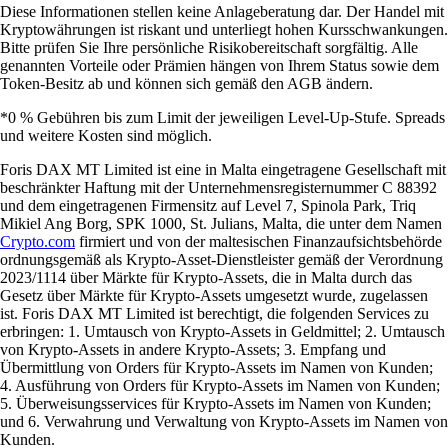
Diese Informationen stellen keine Anlageberatung dar. Der Handel mit
Kryptowährungen ist riskant und unterliegt hohen Kursschwankungen.
Bitte prüfen Sie Ihre persönliche Risikobereitschaft sorgfältig. Alle
genannten Vorteile oder Prämien hängen von Ihrem Status sowie dem
Token-Besitz ab und können sich gemäß den AGB ändern.
*0 % Gebühren bis zum Limit der jeweiligen Level-Up-Stufe. Spreads
und weitere Kosten sind möglich.
Foris DAX MT Limited ist eine in Malta eingetragene Gesellschaft mit
beschränkter Haftung mit der Unternehmensregisternummer C 88392
und dem eingetragenen Firmensitz auf Level 7, Spinola Park, Triq
Mikiel Ang Borg, SPK 1000, St. Julians, Malta, die unter dem Namen
Crypto.com
firmiert und von der maltesischen Finanzaufsichtsbehörde
ordnungsgemäß als Krypto-Asset-Dienstleister gemäß der Verordnung
2023/1114 über Märkte für Krypto-Assets, die in Malta durch das
Gesetz über Märkte für Krypto-Assets umgesetzt wurde, zugelassen
ist. Foris DAX MT Limited ist berechtigt, die folgenden Services zu
erbringen: 1. Umtausch von Krypto-Assets in Geldmittel; 2. Umtausch
von Krypto-Assets in andere Krypto-Assets; 3. Empfang und
Übermittlung von Orders für Krypto-Assets im Namen von Kunden;
4. Ausführung von Orders für Krypto-Assets im Namen von Kunden;
5. Überweisungsservices für Krypto-Assets im Namen von Kunden;
und 6. Verwahrung und Verwaltung von Krypto-Assets im Namen von
Kunden.