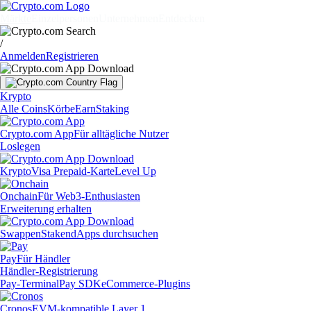
Märkte
Einzelpersonen
Unternehmen
Entdecken
/
Anmelden
Registrieren
Krypto
Alle Coins
Körbe
Earn
Staking
Crypto.com App
Für alltägliche Nutzer
Loslegen
Krypto
Visa Prepaid-Karte
Level Up
Onchain
Für Web3-Enthusiasten
Erweiterung erhalten
Swappen
Staken
dApps durchsuchen
Pay
Für Händler
Händler-Registrierung
Pay-Terminal
Pay SDK
eCommerce-Plugins
Cronos
EVM-kompatible Layer 1