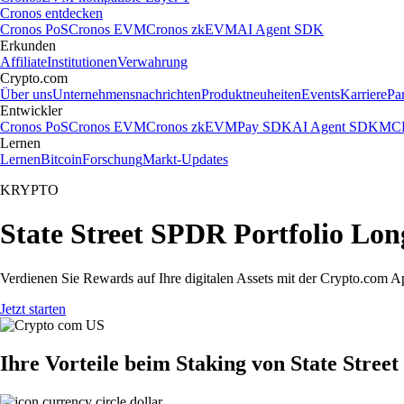
Cronos entdecken
Cronos PoS
Cronos EVM
Cronos zkEVM
AI Agent SDK
Erkunden
Affiliate
Institutionen
Verwahrung
Crypto.com
Über uns
Unternehmensnachrichten
Produktneuheiten
Events
Karriere
Pa
Entwickler
Cronos PoS
Cronos EVM
Cronos zkEVM
Pay SDK
AI Agent SDK
MCP
Lernen
Lernen
Bitcoin
Forschung
Markt-Updates
KRYPTO
State Street SPDR Portfolio Lo
Verdienen Sie Rewards auf Ihre digitalen Assets mit der Crypto.com A
Jetzt starten
Ihre Vorteile beim Staking von State Stre