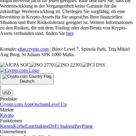
möglicherweise nicht für jeden geeignet. Bitte beachten Sie, dass die
Wertentwicklung in der Vergangenheit keine Garantie für die
zukünftige Wertentwicklung ist. Überlegen Sie sorgfältig, ob eine
Investition in Krypto-Assets für Sie angesichts Ihrer finanziellen
Situation und Ihrer Risikotoleranz geeignet ist. Weitere Informationen
zu den Risiken, die mit dem Trading oder dem Besitz von Krypto-
Assets verbunden sind, finden Sie
hier
.
Kontakt:
chat.crypto.com
| Büro: Level 7, Spinola Park, Triq Mikiel
Ang Borg, St Julians SPK 1000 Malta.
Deutsch
|
USD
Produkte
Crypto.com App
Onchain
Level Up
Märkte
Krypto
Funktionen
Karten
Körbe
Earn
Staking
DeFi Staking
Pay
Prime
Unternehmen