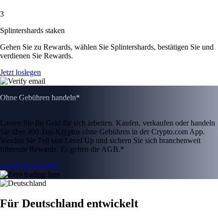
3
Splintershards staken
Gehen Sie zu Rewards, wählen Sie Splintershards, bestätigen Sie und
verdienen Sie Rewards.
Jetzt loslegen
Ohne Gebühren handeln*
Lassen Sie Ihr Geld für sich arbeiten. Kaufen, verkaufen oder handeln
Sie über 400 Top-Kryptos ohne Gebühren in der Crypto.com App.
Werden Sie Teil von Level Up und sichern Sie sich branchenweit
führende Rewards. Es gelten die AGB.*
Level Up beitreten
Für Deutschland entwickelt