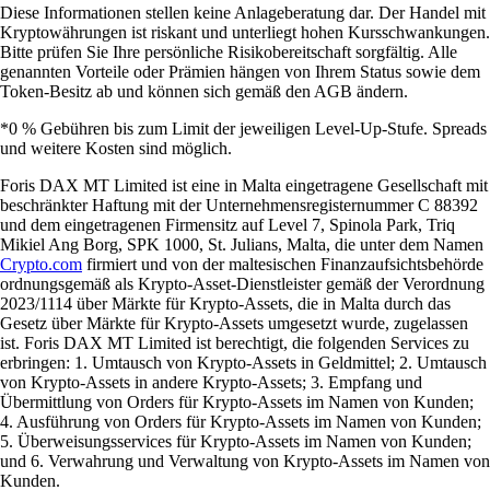
Diese Informationen stellen keine Anlageberatung dar. Der Handel mit
Kryptowährungen ist riskant und unterliegt hohen Kursschwankungen.
Bitte prüfen Sie Ihre persönliche Risikobereitschaft sorgfältig. Alle
genannten Vorteile oder Prämien hängen von Ihrem Status sowie dem
Token-Besitz ab und können sich gemäß den AGB ändern.
*0 % Gebühren bis zum Limit der jeweiligen Level-Up-Stufe. Spreads
und weitere Kosten sind möglich.
Foris DAX MT Limited ist eine in Malta eingetragene Gesellschaft mit
beschränkter Haftung mit der Unternehmensregisternummer C 88392
und dem eingetragenen Firmensitz auf Level 7, Spinola Park, Triq
Mikiel Ang Borg, SPK 1000, St. Julians, Malta, die unter dem Namen
Crypto.com
firmiert und von der maltesischen Finanzaufsichtsbehörde
ordnungsgemäß als Krypto-Asset-Dienstleister gemäß der Verordnung
2023/1114 über Märkte für Krypto-Assets, die in Malta durch das
Gesetz über Märkte für Krypto-Assets umgesetzt wurde, zugelassen
ist. Foris DAX MT Limited ist berechtigt, die folgenden Services zu
erbringen: 1. Umtausch von Krypto-Assets in Geldmittel; 2. Umtausch
von Krypto-Assets in andere Krypto-Assets; 3. Empfang und
Übermittlung von Orders für Krypto-Assets im Namen von Kunden;
4. Ausführung von Orders für Krypto-Assets im Namen von Kunden;
5. Überweisungsservices für Krypto-Assets im Namen von Kunden;
und 6. Verwahrung und Verwaltung von Krypto-Assets im Namen von
Kunden.