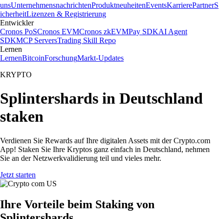
uns
Unternehmensnachrichten
Produktneuheiten
Events
Karriere
Partner
S
icherheit
Lizenzen & Registrierung
Entwickler
Cronos PoS
Cronos EVM
Cronos zkEVM
Pay SDK
AI Agent
SDK
MCP Servers
Trading Skill Repo
Lernen
Lernen
Bitcoin
Forschung
Markt-Updates
KRYPTO
Splintershards in Deutschland
staken
Verdienen Sie Rewards auf Ihre digitalen Assets mit der Crypto.com
App! Staken Sie Ihre Kryptos ganz einfach in Deutschland, nehmen
Sie an der Netzwerkvalidierung teil und vieles mehr.
Jetzt starten
Ihre Vorteile beim Staking von
Splintershards