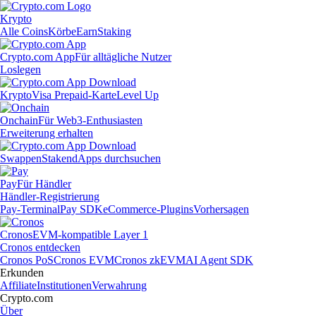
Krypto
Alle Coins
Körbe
Earn
Staking
Crypto.com App
Für alltägliche Nutzer
Loslegen
Krypto
Visa Prepaid-Karte
Level Up
Onchain
Für Web3-Enthusiasten
Erweiterung erhalten
Swappen
Staken
dApps durchsuchen
Pay
Für Händler
Händler-Registrierung
Pay-Terminal
Pay SDK
eCommerce-Plugins
Vorhersagen
Cronos
EVM-kompatible Layer 1
Cronos entdecken
Cronos PoS
Cronos EVM
Cronos zkEVM
AI Agent SDK
Erkunden
Affiliate
Institutionen
Verwahrung
Crypto.com
Über