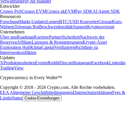
Verwahrung
Pay für Händler
Entwickler
Cronos PoS
Cronos EVM
Cronos zkEVM
Pay SDK
AI Agent SDK
Ressourcen
Forschung
Markt-Updates
Lernen
BTC/USD Konverter
Glossar
Kurs-
Widgets
Telegram Bot
Beschwerdepolitik
Support
Kryptooversigt
Unternehmen
Über uns
Roadmap
Karriere
Partner
Sicherheit
Nachweis der
Reserven
Affiliate
Lizenzen & Registrierungen
Krypto-Asset
Exploration Hub
Klima
Capital
Verifizieren
Richtlinie zu
Interessenkonflikten
Updates
X
Produktneuheiten
Events
Reddit
Discord
Instagram
Facebook
Linkedin
TradingView
Cryptocurrency in Every Wallet™
Copyright © 2018 - 2026 Crypto.com. Alle Rechte vorbehalten.
EEA Allgemeine Geschäftsbedingungen
Datenschutzerklärung
Fees &
Limits
Status
Cookie-Einstellungen