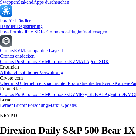
Swappen
Staken
dApps durchsuchen
Pay
Für Händler
Händler-Registrierung
Pay-Terminal
Pay SDK
eCommerce-Plugins
Vorhersagen
Cronos
EVM-kompatible Layer 1
Cronos entdecken
Cronos PoS
Cronos EVM
Cronos zkEVM
AI Agent SDK
Erkunden
Affiliate
Institutionen
Verwahrung
Crypto.com
Über uns
Unternehmensnachrichten
Produktneuheiten
Events
Karriere
Pa
Entwickler
Cronos PoS
Cronos EVM
Cronos zkEVM
Pay SDK
AI Agent SDK
MCP
Lernen
Lernen
Bitcoin
Forschung
Markt-Updates
KRYPTO
Direxion Daily S&P 500 Bear 1X