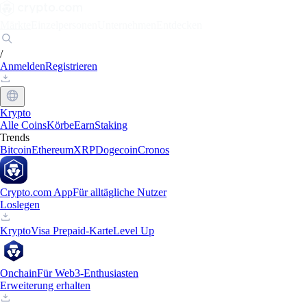
Märkte
Einzelpersonen
Unternehmen
Entdecken
/
Anmelden
Registrieren
Krypto
Alle Coins
Körbe
Earn
Staking
Trends
Bitcoin
Ethereum
XRP
Dogecoin
Cronos
Crypto.com App
Für alltägliche Nutzer
Loslegen
Krypto
Visa Prepaid-Karte
Level Up
Onchain
Für Web3-Enthusiasten
Erweiterung erhalten