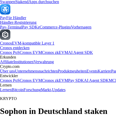
Swappen
Staken
dApps durchsuchen
Pay
Für Händler
Händler-Registrierung
Pay-Terminal
Pay SDK
eCommerce-Plugins
Vorhersagen
Cronos
EVM-kompatible Layer 1
Cronos entdecken
Cronos PoS
Cronos EVM
Cronos zkEVM
AI Agent SDK
Erkunden
Affiliate
Institutionen
Verwahrung
Crypto.com
Über uns
Unternehmensnachrichten
Produktneuheiten
Events
Karriere
Pa
Entwickler
Cronos PoS
Cronos EVM
Cronos zkEVM
Pay SDK
AI Agent SDK
MCP
Lernen
Lernen
Bitcoin
Forschung
Markt-Updates
KRYPTO
Sophon in Deutschland staken