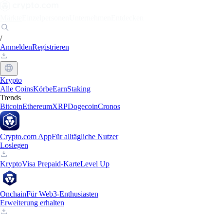
Märkte
Einzelpersonen
Unternehmen
Entdecken
/
Anmelden
Registrieren
Krypto
Alle Coins
Körbe
Earn
Staking
Trends
Bitcoin
Ethereum
XRP
Dogecoin
Cronos
Crypto.com App
Für alltägliche Nutzer
Loslegen
Krypto
Visa Prepaid-Karte
Level Up
Onchain
Für Web3-Enthusiasten
Erweiterung erhalten