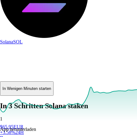
Solana
SOL
In Wenigen Minuten starten
In 3 Schritten Solana staken
1
$
65.95
EUR
App herunterladen
+
3.58
%
24H