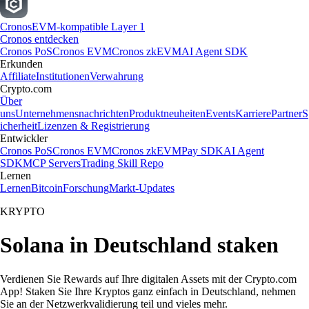
Cronos
EVM-kompatible Layer 1
Cronos entdecken
Cronos PoS
Cronos EVM
Cronos zkEVM
AI Agent SDK
Erkunden
Affiliate
Institutionen
Verwahrung
Crypto.com
Über
uns
Unternehmensnachrichten
Produktneuheiten
Events
Karriere
Partner
S
icherheit
Lizenzen & Registrierung
Entwickler
Cronos PoS
Cronos EVM
Cronos zkEVM
Pay SDK
AI Agent
SDK
MCP Servers
Trading Skill Repo
Lernen
Lernen
Bitcoin
Forschung
Markt-Updates
KRYPTO
Solana in Deutschland staken
Verdienen Sie Rewards auf Ihre digitalen Assets mit der Crypto.com
App! Staken Sie Ihre Kryptos ganz einfach in Deutschland, nehmen
Sie an der Netzwerkvalidierung teil und vieles mehr.