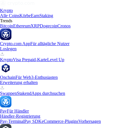
Krypto
Alle Coins
Körbe
Earn
Staking
Trends
Bitcoin
Ethereum
XRP
Dogecoin
Cronos
Crypto.com App
Für alltägliche Nutzer
Loslegen
Krypto
Visa Prepaid-Karte
Level Up
Onchain
Für Web3-Enthusiasten
Erweiterung erhalten
Swappen
Staken
dApps durchsuchen
Pay
Für Händler
Händler-Registrierung
Pay-Terminal
Pay SDK
eCommerce-Plugins
Vorhersagen