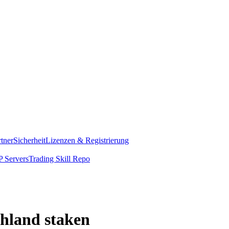
rtner
Sicherheit
Lizenzen & Registrierung
 Servers
Trading Skill Repo
hland staken