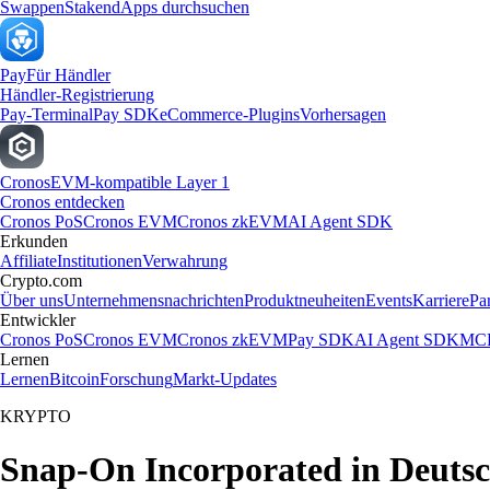
Swappen
Staken
dApps durchsuchen
Pay
Für Händler
Händler-Registrierung
Pay-Terminal
Pay SDK
eCommerce-Plugins
Vorhersagen
Cronos
EVM-kompatible Layer 1
Cronos entdecken
Cronos PoS
Cronos EVM
Cronos zkEVM
AI Agent SDK
Erkunden
Affiliate
Institutionen
Verwahrung
Crypto.com
Über uns
Unternehmensnachrichten
Produktneuheiten
Events
Karriere
Pa
Entwickler
Cronos PoS
Cronos EVM
Cronos zkEVM
Pay SDK
AI Agent SDK
MCP
Lernen
Lernen
Bitcoin
Forschung
Markt-Updates
KRYPTO
Snap-On Incorporated in Deutsc