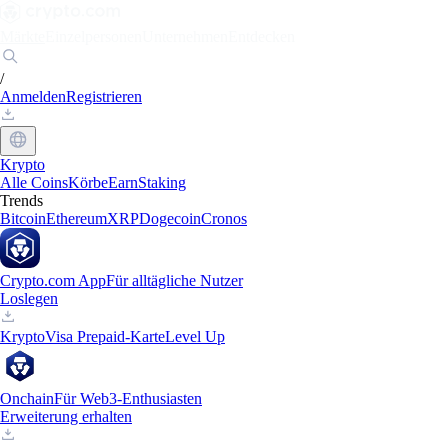
Märkte
Einzelpersonen
Unternehmen
Entdecken
/
Anmelden
Registrieren
Krypto
Alle Coins
Körbe
Earn
Staking
Trends
Bitcoin
Ethereum
XRP
Dogecoin
Cronos
Crypto.com App
Für alltägliche Nutzer
Loslegen
Krypto
Visa Prepaid-Karte
Level Up
Onchain
Für Web3-Enthusiasten
Erweiterung erhalten