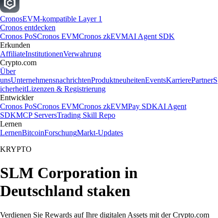
Cronos
EVM-kompatible Layer 1
Cronos entdecken
Cronos PoS
Cronos EVM
Cronos zkEVM
AI Agent SDK
Erkunden
Affiliate
Institutionen
Verwahrung
Crypto.com
Über
uns
Unternehmensnachrichten
Produktneuheiten
Events
Karriere
Partner
S
icherheit
Lizenzen & Registrierung
Entwickler
Cronos PoS
Cronos EVM
Cronos zkEVM
Pay SDK
AI Agent
SDK
MCP Servers
Trading Skill Repo
Lernen
Lernen
Bitcoin
Forschung
Markt-Updates
KRYPTO
SLM Corporation in
Deutschland staken
Verdienen Sie Rewards auf Ihre digitalen Assets mit der Crypto.com