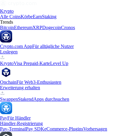
Krypto
Alle Coins
Körbe
Earn
Staking
Trends
Bitcoin
Ethereum
XRP
Dogecoin
Cronos
Crypto.com App
Für alltägliche Nutzer
Loslegen
Krypto
Visa Prepaid-Karte
Level Up
Onchain
Für Web3-Enthusiasten
Erweiterung erhalten
Swappen
Staken
dApps durchsuchen
Pay
Für Händler
Händler-Registrierung
Pay-Terminal
Pay SDK
eCommerce-Plugins
Vorhersagen