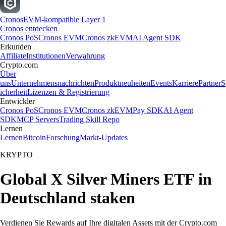
Cronos
EVM-kompatible Layer 1
Cronos entdecken
Cronos PoS
Cronos EVM
Cronos zkEVM
AI Agent SDK
Erkunden
Affiliate
Institutionen
Verwahrung
Crypto.com
Über
uns
Unternehmensnachrichten
Produktneuheiten
Events
Karriere
Partner
S
icherheit
Lizenzen & Registrierung
Entwickler
Cronos PoS
Cronos EVM
Cronos zkEVM
Pay SDK
AI Agent
SDK
MCP Servers
Trading Skill Repo
Lernen
Lernen
Bitcoin
Forschung
Markt-Updates
KRYPTO
Global X Silver Miners ETF in
Deutschland staken
Verdienen Sie Rewards auf Ihre digitalen Assets mit der Crypto.com