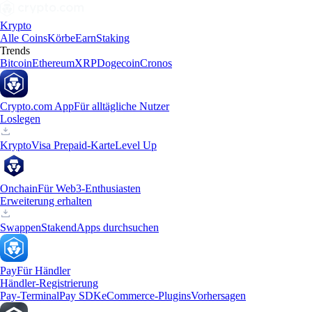
Krypto
Alle Coins
Körbe
Earn
Staking
Trends
Bitcoin
Ethereum
XRP
Dogecoin
Cronos
Crypto.com App
Für alltägliche Nutzer
Loslegen
Krypto
Visa Prepaid-Karte
Level Up
Onchain
Für Web3-Enthusiasten
Erweiterung erhalten
Swappen
Staken
dApps durchsuchen
Pay
Für Händler
Händler-Registrierung
Pay-Terminal
Pay SDK
eCommerce-Plugins
Vorhersagen