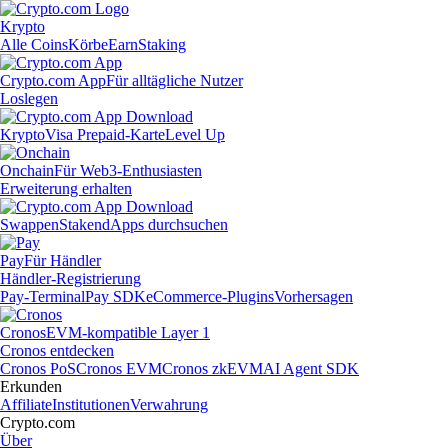
Krypto
Alle Coins
Körbe
Earn
Staking
Crypto.com App
Für alltägliche Nutzer
Loslegen
Krypto
Visa Prepaid-Karte
Level Up
Onchain
Für Web3-Enthusiasten
Erweiterung erhalten
Swappen
Staken
dApps durchsuchen
Pay
Für Händler
Händler-Registrierung
Pay-Terminal
Pay SDK
eCommerce-Plugins
Vorhersagen
Cronos
EVM-kompatible Layer 1
Cronos entdecken
Cronos PoS
Cronos EVM
Cronos zkEVM
AI Agent SDK
Erkunden
Affiliate
Institutionen
Verwahrung
Crypto.com
Über