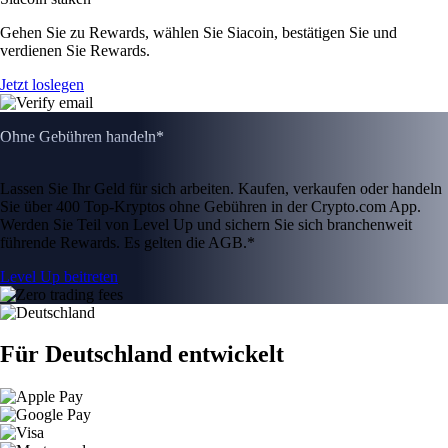
Gehen Sie zu Rewards, wählen Sie Siacoin, bestätigen Sie und
verdienen Sie Rewards.
Jetzt loslegen
Ohne Gebühren handeln*
Lassen Sie Ihr Geld für sich arbeiten. Kaufen, verkaufen oder handeln
Sie über 400 Top-Kryptos ohne Gebühren in der Crypto.com App.
Werden Sie Teil von Level Up und sichern Sie sich branchenweit
führende Rewards. Es gelten die AGB.*
Level Up beitreten
Für Deutschland entwickelt