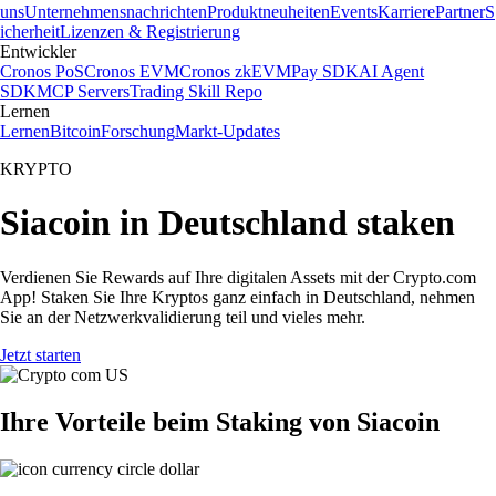
uns
Unternehmensnachrichten
Produktneuheiten
Events
Karriere
Partner
S
icherheit
Lizenzen & Registrierung
Entwickler
Cronos PoS
Cronos EVM
Cronos zkEVM
Pay SDK
AI Agent
SDK
MCP Servers
Trading Skill Repo
Lernen
Lernen
Bitcoin
Forschung
Markt-Updates
KRYPTO
Siacoin in Deutschland staken
Verdienen Sie Rewards auf Ihre digitalen Assets mit der Crypto.com
App! Staken Sie Ihre Kryptos ganz einfach in Deutschland, nehmen
Sie an der Netzwerkvalidierung teil und vieles mehr.
Jetzt starten
Ihre Vorteile beim Staking von Siacoin