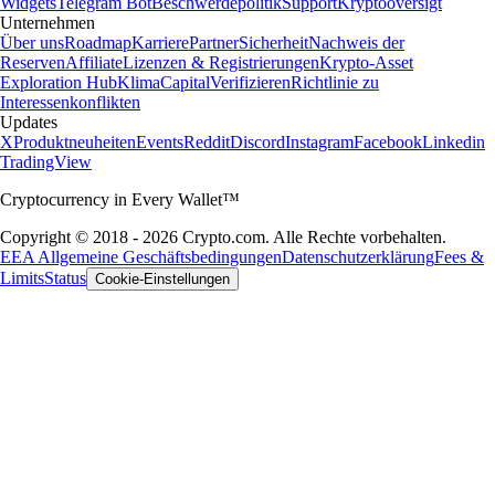
Widgets
Telegram Bot
Beschwerdepolitik
Support
Kryptooversigt
Unternehmen
Über uns
Roadmap
Karriere
Partner
Sicherheit
Nachweis der
Reserven
Affiliate
Lizenzen & Registrierungen
Krypto-Asset
Exploration Hub
Klima
Capital
Verifizieren
Richtlinie zu
Interessenkonflikten
Updates
X
Produktneuheiten
Events
Reddit
Discord
Instagram
Facebook
Linkedin
TradingView
Cryptocurrency in Every Wallet™
Copyright © 2018 - 2026 Crypto.com. Alle Rechte vorbehalten.
EEA Allgemeine Geschäftsbedingungen
Datenschutzerklärung
Fees &
Limits
Status
Cookie-Einstellungen