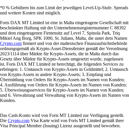
*0 % Gebühren bis zum Limit der jeweiligen Level-Up-Stufe. Spreads
und weitere Kosten sind möglich.
Foris DAX MT Limited ist eine in Malta eingetragene Gesellschaft mit
beschränkter Haftung mit der Unternehmensregisternummer C 88392
und dem eingetragenen Firmensitz auf Level 7, Spinola Park, Triq
Mikiel Ang Borg, SPK 1000, St. Julians, Malta, die unter dem Namen
Crypto.com
firmiert und von der maltesischen Finanzaufsichtsbehörde
ordnungsgemäß als Krypto-Asset-Dienstleister gemäß der Verordnung
2023/1114 über Märkte für Krypto-Assets, die in Malta durch das
Gesetz über Märkte für Krypto-Assets umgesetzt wurde, zugelassen
ist. Foris DAX MT Limited ist berechtigt, die folgenden Services zu
erbringen: 1. Umtausch von Krypto-Assets in Geldmittel; 2. Umtausch
von Krypto-Assets in andere Krypto-Assets; 3. Empfang und
Übermittlung von Orders für Krypto-Assets im Namen von Kunden;
4. Ausführung von Orders für Krypto-Assets im Namen von Kunden;
5. Überweisungsservices für Krypto-Assets im Namen von Kunden;
und 6. Verwahrung und Verwaltung von Krypto-Assets im Namen von
Kunden.
Das Cash-Konto wird von Foris MT Limited zur Verfügung gestellt.
Die
Crypto.com
Visa Karte wird von Foris MT Limited gemäß ihrer
Visa Principal Member (Issuing) Lizenz ausgestellt und beworben.