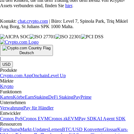
zu den Risiken, die mit dem Trading oder dem Besitz von Krypto-
Assets verbunden sind, finden Sie
hier
.
Kontakt:
chat.crypto.com
| Büro: Level 7, Spinola Park, Triq Mikiel
Ang Borg, St Julians SPK 1000 Malta.
Deutsch
|
USD
Produkte
Crypto.com App
Onchain
Level Up
Märkte
Krypto
Funktionen
Karten
Körbe
Earn
Staking
DeFi Staking
Pay
Prime
Unternehmen
Verwahrung
Pay für Händler
Entwickler
Cronos PoS
Cronos EVM
Cronos zkEVM
Pay SDK
AI Agent SDK
Ressourcen
Forschung
Markt-Updates
Lernen
BTC/USD Konverter
Glossar
Kurs-