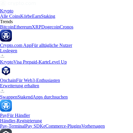
Krypto
Alle Coins
Körbe
Earn
Staking
Trends
Bitcoin
Ethereum
XRP
Dogecoin
Cronos
Crypto.com App
Für alltägliche Nutzer
Loslegen
Krypto
Visa Prepaid-Karte
Level Up
Onchain
Für Web3-Enthusiasten
Erweiterung erhalten
Swappen
Staken
dApps durchsuchen
Pay
Für Händler
Händler-Registrierung
Pay-Terminal
Pay SDK
eCommerce-Plugins
Vorhersagen