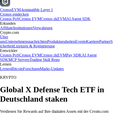
Cronos
EVM-kompatible Layer 1
Cronos entdecken
Cronos PoS
Cronos EVM
Cronos zkEVM
AI Agent SDK
Erkunden
Affiliate
Institutionen
Verwahrung
Crypto.com
Über
uns
Unternehmensnachrichten
Produktneuheiten
Events
Karriere
Partner
S
icherheit
Lizenzen & Registrierung
Entwickler
Cronos PoS
Cronos EVM
Cronos zkEVM
Pay SDK
AI Agent
SDK
MCP Servers
Trading Skill Repo
Lernen
Lernen
Bitcoin
Forschung
Markt-Updates
KRYPTO
Global X Defense Tech ETF in
Deutschland staken
Verdienen Sie Rewards auf Ihre digitalen Assets mit der Crypto.com