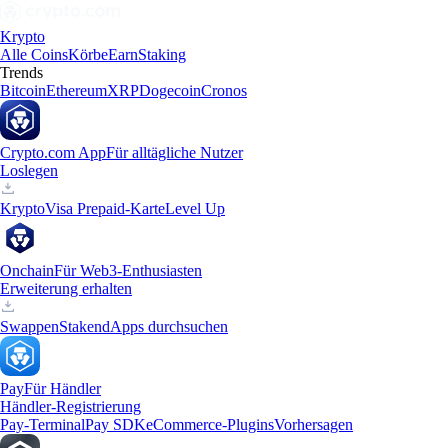
Krypto
Alle Coins
Körbe
Earn
Staking
Trends
Bitcoin
Ethereum
XRP
Dogecoin
Cronos
Crypto.com App
Für alltägliche Nutzer
Loslegen
Krypto
Visa Prepaid-Karte
Level Up
Onchain
Für Web3-Enthusiasten
Erweiterung erhalten
Swappen
Staken
dApps durchsuchen
Pay
Für Händler
Händler-Registrierung
Pay-Terminal
Pay SDK
eCommerce-Plugins
Vorhersagen