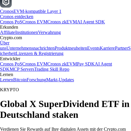
Cronos
EVM-kompatible Layer 1
Cronos entdecken
Cronos PoS
Cronos EVM
Cronos zkEVM
AI Agent SDK
Erkunden
Affiliate
Institutionen
Verwahrung
Crypto.com
Über
uns
Unternehmensnachrichten
Produktneuheiten
Events
Karriere
Partner
S
icherheit
Lizenzen & Registrierung
Entwickler
Cronos PoS
Cronos EVM
Cronos zkEVM
Pay SDK
AI Agent
SDK
MCP Servers
Trading Skill Repo
Lernen
Lernen
Bitcoin
Forschung
Markt-Updates
KRYPTO
Global X SuperDividend ETF in
Deutschland staken
Verdienen Sie Rewards auf Ihre digitalen Assets mit der Crypto.com