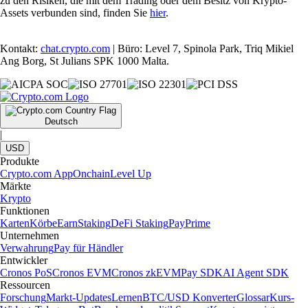
zu den Risiken, die mit dem Trading oder dem Besitz von Krypto-
Assets verbunden sind, finden Sie
hier
.
Kontakt:
chat.crypto.com
| Büro: Level 7, Spinola Park, Triq Mikiel
Ang Borg, St Julians SPK 1000 Malta.
Deutsch
|
USD
Produkte
Crypto.com App
Onchain
Level Up
Märkte
Krypto
Funktionen
Karten
Körbe
Earn
Staking
DeFi Staking
Pay
Prime
Unternehmen
Verwahrung
Pay für Händler
Entwickler
Cronos PoS
Cronos EVM
Cronos zkEVM
Pay SDK
AI Agent SDK
Ressourcen
Forschung
Markt-Updates
Lernen
BTC/USD Konverter
Glossar
Kurs-