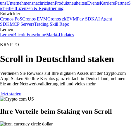
uns
Unternehmensnachrichten
Produktneuheiten
Events
Karriere
Partner
S
icherheit
Lizenzen & Registrierung
Entwickler
Cronos PoS
Cronos EVM
Cronos zkEVM
Pay SDK
AI Agent
SDK
MCP Servers
Trading Skill Repo
Lernen
Lernen
Bitcoin
Forschung
Markt-Updates
KRYPTO
Scroll in Deutschland staken
Verdienen Sie Rewards auf Ihre digitalen Assets mit der Crypto.com
App! Staken Sie Ihre Kryptos ganz einfach in Deutschland, nehmen
Sie an der Netzwerkvalidierung teil und vieles mehr.
Jetzt starten
Ihre Vorteile beim Staking von Scroll