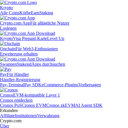
Krypto
Alle Coins
Körbe
Earn
Staking
Crypto.com App
Für alltägliche Nutzer
Loslegen
Krypto
Visa Prepaid-Karte
Level Up
Onchain
Für Web3-Enthusiasten
Erweiterung erhalten
Swappen
Staken
dApps durchsuchen
Pay
Für Händler
Händler-Registrierung
Pay-Terminal
Pay SDK
eCommerce-Plugins
Vorhersagen
Cronos
EVM-kompatible Layer 1
Cronos entdecken
Cronos PoS
Cronos EVM
Cronos zkEVM
AI Agent SDK
Erkunden
Affiliate
Institutionen
Verwahrung
Crypto.com
Über