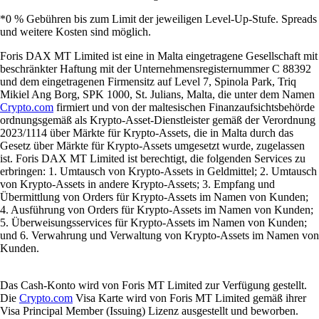
*0 % Gebühren bis zum Limit der jeweiligen Level-Up-Stufe. Spreads
und weitere Kosten sind möglich.
Foris DAX MT Limited ist eine in Malta eingetragene Gesellschaft mit
beschränkter Haftung mit der Unternehmensregisternummer C 88392
und dem eingetragenen Firmensitz auf Level 7, Spinola Park, Triq
Mikiel Ang Borg, SPK 1000, St. Julians, Malta, die unter dem Namen
Crypto.com
firmiert und von der maltesischen Finanzaufsichtsbehörde
ordnungsgemäß als Krypto-Asset-Dienstleister gemäß der Verordnung
2023/1114 über Märkte für Krypto-Assets, die in Malta durch das
Gesetz über Märkte für Krypto-Assets umgesetzt wurde, zugelassen
ist. Foris DAX MT Limited ist berechtigt, die folgenden Services zu
erbringen: 1. Umtausch von Krypto-Assets in Geldmittel; 2. Umtausch
von Krypto-Assets in andere Krypto-Assets; 3. Empfang und
Übermittlung von Orders für Krypto-Assets im Namen von Kunden;
4. Ausführung von Orders für Krypto-Assets im Namen von Kunden;
5. Überweisungsservices für Krypto-Assets im Namen von Kunden;
und 6. Verwahrung und Verwaltung von Krypto-Assets im Namen von
Kunden.
Das Cash-Konto wird von Foris MT Limited zur Verfügung gestellt.
Die
Crypto.com
Visa Karte wird von Foris MT Limited gemäß ihrer
Visa Principal Member (Issuing) Lizenz ausgestellt und beworben.