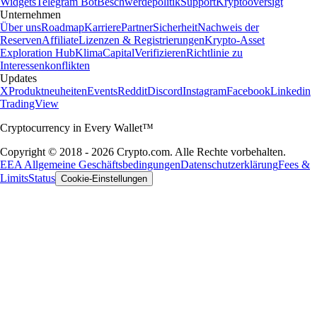
Widgets
Telegram Bot
Beschwerdepolitik
Support
Kryptooversigt
Unternehmen
Über uns
Roadmap
Karriere
Partner
Sicherheit
Nachweis der
Reserven
Affiliate
Lizenzen & Registrierungen
Krypto-Asset
Exploration Hub
Klima
Capital
Verifizieren
Richtlinie zu
Interessenkonflikten
Updates
X
Produktneuheiten
Events
Reddit
Discord
Instagram
Facebook
Linkedin
TradingView
Cryptocurrency in Every Wallet™
Copyright © 2018 - 2026 Crypto.com. Alle Rechte vorbehalten.
EEA Allgemeine Geschäftsbedingungen
Datenschutzerklärung
Fees &
Limits
Status
Cookie-Einstellungen