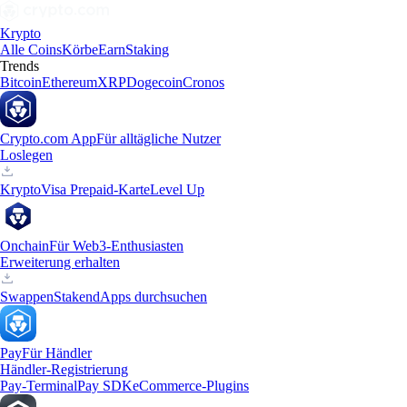
Krypto
Alle Coins
Körbe
Earn
Staking
Trends
Bitcoin
Ethereum
XRP
Dogecoin
Cronos
Crypto.com App
Für alltägliche Nutzer
Loslegen
Krypto
Visa Prepaid-Karte
Level Up
Onchain
Für Web3-Enthusiasten
Erweiterung erhalten
Swappen
Staken
dApps durchsuchen
Pay
Für Händler
Händler-Registrierung
Pay-Terminal
Pay SDK
eCommerce-Plugins