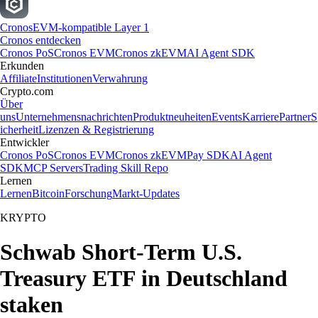
Cronos
EVM-kompatible Layer 1
Cronos entdecken
Cronos PoS
Cronos EVM
Cronos zkEVM
AI Agent SDK
Erkunden
Affiliate
Institutionen
Verwahrung
Crypto.com
Über
uns
Unternehmensnachrichten
Produktneuheiten
Events
Karriere
Partner
S
icherheit
Lizenzen & Registrierung
Entwickler
Cronos PoS
Cronos EVM
Cronos zkEVM
Pay SDK
AI Agent
SDK
MCP Servers
Trading Skill Repo
Lernen
Lernen
Bitcoin
Forschung
Markt-Updates
KRYPTO
Schwab Short-Term U.S.
Treasury ETF in Deutschland
staken