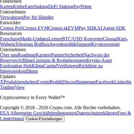
Funktionen
Karten
Körbe
Earn
Staking
DeFi Staking
Pay
Prime
Unternehmen
Verwahrung
Pay für Händler
Entwickler
Cronos PoS
Cronos EVM
Cronos zkEVM
Pay SDK
AI Agent SDK
Ressourcen
Forschung
Markt-Updates
Lernen
BTC/USD Konverter
Glossar
Kurs-
Widgets
Telegram Bot
Beschwerdepolitik
Support
Kryptooversigt
Unternehmen
Über uns
Roadmap
Karriere
Partner
Sicherheit
Nachweis der
Reserven
Affiliate
Lizenzen & Registrierungen
Krypto-Asset
Exploration Hub
Klima
Capital
Verifizieren
Richtlinie zu
Interessenkonflikten
Updates
X
Produktneuheiten
Events
Reddit
Discord
Instagram
Facebook
Linkedin
TradingView
Cryptocurrency in Every Wallet™
Copyright © 2018 - 2026 Crypto.com. Alle Rechte vorbehalten.
EEA Allgemeine Geschäftsbedingungen
Datenschutzerklärung
Fees &
Limits
Status
Cookie-Einstellungen