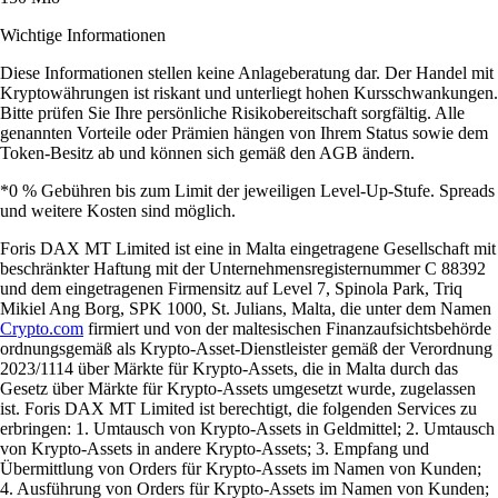
Wichtige Informationen
Diese Informationen stellen keine Anlageberatung dar. Der Handel mit
Kryptowährungen ist riskant und unterliegt hohen Kursschwankungen.
Bitte prüfen Sie Ihre persönliche Risikobereitschaft sorgfältig. Alle
genannten Vorteile oder Prämien hängen von Ihrem Status sowie dem
Token-Besitz ab und können sich gemäß den AGB ändern.
*0 % Gebühren bis zum Limit der jeweiligen Level-Up-Stufe. Spreads
und weitere Kosten sind möglich.
Foris DAX MT Limited ist eine in Malta eingetragene Gesellschaft mit
beschränkter Haftung mit der Unternehmensregisternummer C 88392
und dem eingetragenen Firmensitz auf Level 7, Spinola Park, Triq
Mikiel Ang Borg, SPK 1000, St. Julians, Malta, die unter dem Namen
Crypto.com
firmiert und von der maltesischen Finanzaufsichtsbehörde
ordnungsgemäß als Krypto-Asset-Dienstleister gemäß der Verordnung
2023/1114 über Märkte für Krypto-Assets, die in Malta durch das
Gesetz über Märkte für Krypto-Assets umgesetzt wurde, zugelassen
ist. Foris DAX MT Limited ist berechtigt, die folgenden Services zu
erbringen: 1. Umtausch von Krypto-Assets in Geldmittel; 2. Umtausch
von Krypto-Assets in andere Krypto-Assets; 3. Empfang und
Übermittlung von Orders für Krypto-Assets im Namen von Kunden;
4. Ausführung von Orders für Krypto-Assets im Namen von Kunden;