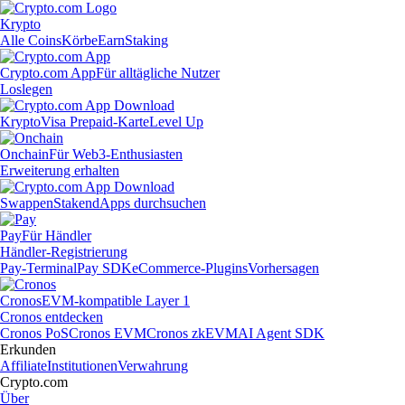
Krypto
Alle Coins
Körbe
Earn
Staking
Crypto.com App
Für alltägliche Nutzer
Loslegen
Krypto
Visa Prepaid-Karte
Level Up
Onchain
Für Web3-Enthusiasten
Erweiterung erhalten
Swappen
Staken
dApps durchsuchen
Pay
Für Händler
Händler-Registrierung
Pay-Terminal
Pay SDK
eCommerce-Plugins
Vorhersagen
Cronos
EVM-kompatible Layer 1
Cronos entdecken
Cronos PoS
Cronos EVM
Cronos zkEVM
AI Agent SDK
Erkunden
Affiliate
Institutionen
Verwahrung
Crypto.com
Über