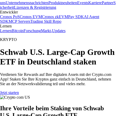
uns
Unternehmensnachrichten
Produktneuheiten
Events
Karriere
Partner
S
icherheit
Lizenzen & Registrierung
Entwickler
Cronos PoS
Cronos EVM
Cronos zkEVM
Pay SDK
AI Agent
SDK
MCP Servers
Trading Skill Repo
Lernen
Lernen
Bitcoin
Forschung
Markt-Updates
KRYPTO
Schwab U.S. Large-Cap Growth
ETF in Deutschland staken
Verdienen Sie Rewards auf Ihre digitalen Assets mit der Crypto.com
App! Staken Sie Ihre Kryptos ganz einfach in Deutschland, nehmen
Sie an der Netzwerkvalidierung teil und vieles mehr.
Jetzt starten
Ihre Vorteile beim Staking von Schwab
U.S. Large-Cap Growth ETF