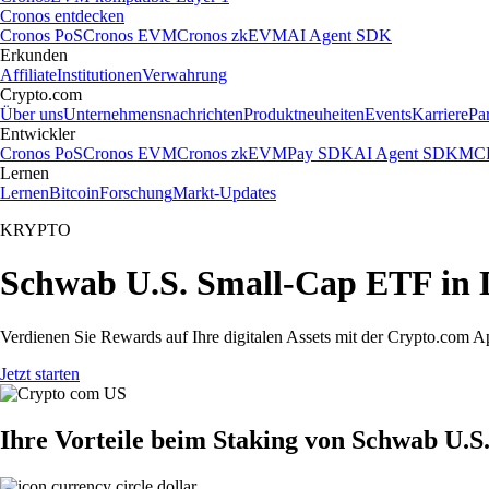
Cronos entdecken
Cronos PoS
Cronos EVM
Cronos zkEVM
AI Agent SDK
Erkunden
Affiliate
Institutionen
Verwahrung
Crypto.com
Über uns
Unternehmensnachrichten
Produktneuheiten
Events
Karriere
Pa
Entwickler
Cronos PoS
Cronos EVM
Cronos zkEVM
Pay SDK
AI Agent SDK
MCP
Lernen
Lernen
Bitcoin
Forschung
Markt-Updates
KRYPTO
Schwab U.S. Small-Cap ETF in 
Verdienen Sie Rewards auf Ihre digitalen Assets mit der Crypto.com A
Jetzt starten
Ihre Vorteile beim Staking von Schwab U.