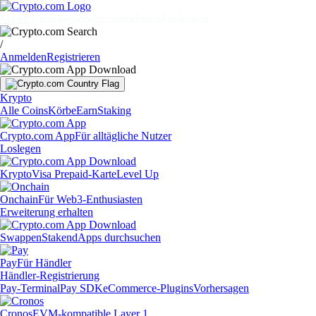
Märkte
Einzelpersonen
Unternehmen
Entdecken
/
Anmelden
Registrieren
Krypto
Alle Coins
Körbe
Earn
Staking
Crypto.com App
Für alltägliche Nutzer
Loslegen
Krypto
Visa Prepaid-Karte
Level Up
Onchain
Für Web3-Enthusiasten
Erweiterung erhalten
Swappen
Staken
dApps durchsuchen
Pay
Für Händler
Händler-Registrierung
Pay-Terminal
Pay SDK
eCommerce-Plugins
Vorhersagen
Cronos
EVM-kompatible Layer 1