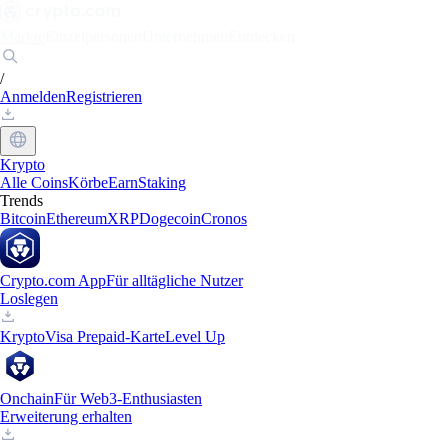
Märkte
Einzelpersonen
Unternehmen
Entdecken
/
Anmelden
Registrieren
Krypto
Alle Coins
Körbe
Earn
Staking
Trends
Bitcoin
Ethereum
XRP
Dogecoin
Cronos
Crypto.com App
Für alltägliche Nutzer
Loslegen
Krypto
Visa Prepaid-Karte
Level Up
Onchain
Für Web3-Enthusiasten
Erweiterung erhalten