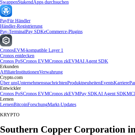
Swappen
Staken
dApps durchsuchen
Pay
Für Händler
Händler-Registrierung
Pay-Terminal
Pay SDK
eCommerce-Plugins
Cronos
EVM-kompatible Layer 1
Cronos entdecken
Cronos PoS
Cronos EVM
Cronos zkEVM
AI Agent SDK
Erkunden
Affiliate
Institutionen
Verwahrung
Crypto.com
Über uns
Unternehmensnachrichten
Produktneuheiten
Events
Karriere
Pa
Entwickler
Cronos PoS
Cronos EVM
Cronos zkEVM
Pay SDK
AI Agent SDK
MCP
Lernen
Lernen
Bitcoin
Forschung
Markt-Updates
KRYPTO
Southern Copper Corporation in