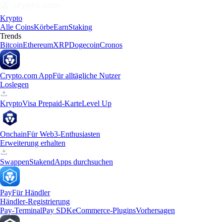
Krypto
Alle Coins
Körbe
Earn
Staking
Trends
Bitcoin
Ethereum
XRP
Dogecoin
Cronos
Crypto.com App
Für alltägliche Nutzer
Loslegen
Krypto
Visa Prepaid-Karte
Level Up
Onchain
Für Web3-Enthusiasten
Erweiterung erhalten
Swappen
Staken
dApps durchsuchen
Pay
Für Händler
Händler-Registrierung
Pay-Terminal
Pay SDK
eCommerce-Plugins
Vorhersagen