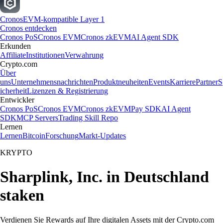
Cronos
EVM-kompatible Layer 1
Cronos entdecken
Cronos PoS
Cronos EVM
Cronos zkEVM
AI Agent SDK
Erkunden
Affiliate
Institutionen
Verwahrung
Crypto.com
Über
uns
Unternehmensnachrichten
Produktneuheiten
Events
Karriere
Partner
S
icherheit
Lizenzen & Registrierung
Entwickler
Cronos PoS
Cronos EVM
Cronos zkEVM
Pay SDK
AI Agent
SDK
MCP Servers
Trading Skill Repo
Lernen
Lernen
Bitcoin
Forschung
Markt-Updates
KRYPTO
Sharplink, Inc. in Deutschland
staken
Verdienen Sie Rewards auf Ihre digitalen Assets mit der Crypto.com