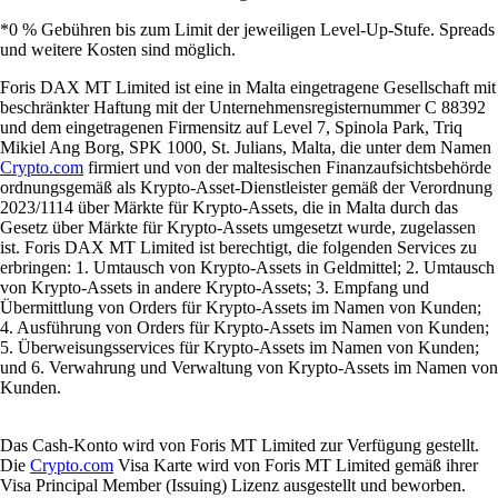
*0 % Gebühren bis zum Limit der jeweiligen Level-Up-Stufe. Spreads
und weitere Kosten sind möglich.
Foris DAX MT Limited ist eine in Malta eingetragene Gesellschaft mit
beschränkter Haftung mit der Unternehmensregisternummer C 88392
und dem eingetragenen Firmensitz auf Level 7, Spinola Park, Triq
Mikiel Ang Borg, SPK 1000, St. Julians, Malta, die unter dem Namen
Crypto.com
firmiert und von der maltesischen Finanzaufsichtsbehörde
ordnungsgemäß als Krypto-Asset-Dienstleister gemäß der Verordnung
2023/1114 über Märkte für Krypto-Assets, die in Malta durch das
Gesetz über Märkte für Krypto-Assets umgesetzt wurde, zugelassen
ist. Foris DAX MT Limited ist berechtigt, die folgenden Services zu
erbringen: 1. Umtausch von Krypto-Assets in Geldmittel; 2. Umtausch
von Krypto-Assets in andere Krypto-Assets; 3. Empfang und
Übermittlung von Orders für Krypto-Assets im Namen von Kunden;
4. Ausführung von Orders für Krypto-Assets im Namen von Kunden;
5. Überweisungsservices für Krypto-Assets im Namen von Kunden;
und 6. Verwahrung und Verwaltung von Krypto-Assets im Namen von
Kunden.
Das Cash-Konto wird von Foris MT Limited zur Verfügung gestellt.
Die
Crypto.com
Visa Karte wird von Foris MT Limited gemäß ihrer
Visa Principal Member (Issuing) Lizenz ausgestellt und beworben.