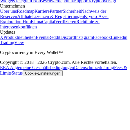
Widgets
Telegram Bot
Beschwerdepolitik
Support
Kryptooversigt
Unternehmen
Über uns
Roadmap
Karriere
Partner
Sicherheit
Nachweis der
Reserven
Affiliate
Lizenzen & Registrierungen
Krypto-Asset
Exploration Hub
Klima
Capital
Verifizieren
Richtlinie zu
Interessenkonflikten
Updates
X
Produktneuheiten
Events
Reddit
Discord
Instagram
Facebook
Linkedin
TradingView
Cryptocurrency in Every Wallet™
Copyright © 2018 - 2026 Crypto.com. Alle Rechte vorbehalten.
EEA Allgemeine Geschäftsbedingungen
Datenschutzerklärung
Fees &
Limits
Status
Cookie-Einstellungen