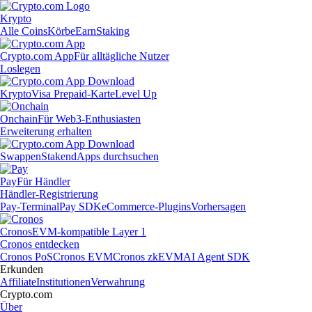
Krypto
Alle Coins
Körbe
Earn
Staking
Crypto.com App
Für alltägliche Nutzer
Loslegen
Krypto
Visa Prepaid-Karte
Level Up
Onchain
Für Web3-Enthusiasten
Erweiterung erhalten
Swappen
Staken
dApps durchsuchen
Pay
Für Händler
Händler-Registrierung
Pay-Terminal
Pay SDK
eCommerce-Plugins
Vorhersagen
Cronos
EVM-kompatible Layer 1
Cronos entdecken
Cronos PoS
Cronos EVM
Cronos zkEVM
AI Agent SDK
Erkunden
Affiliate
Institutionen
Verwahrung
Crypto.com
Über