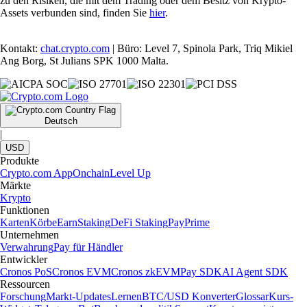
zu den Risiken, die mit dem Trading oder dem Besitz von Krypto-
Assets verbunden sind, finden Sie
hier
.
Kontakt:
chat.crypto.com
| Büro: Level 7, Spinola Park, Triq Mikiel
Ang Borg, St Julians SPK 1000 Malta.
Deutsch
|
USD
Produkte
Crypto.com App
Onchain
Level Up
Märkte
Krypto
Funktionen
Karten
Körbe
Earn
Staking
DeFi Staking
Pay
Prime
Unternehmen
Verwahrung
Pay für Händler
Entwickler
Cronos PoS
Cronos EVM
Cronos zkEVM
Pay SDK
AI Agent SDK
Ressourcen
Forschung
Markt-Updates
Lernen
BTC/USD Konverter
Glossar
Kurs-