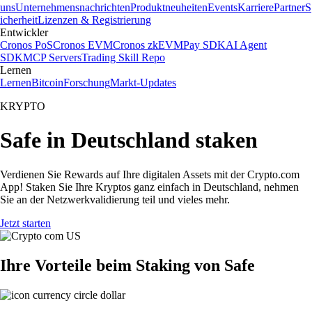
uns
Unternehmensnachrichten
Produktneuheiten
Events
Karriere
Partner
S
icherheit
Lizenzen & Registrierung
Entwickler
Cronos PoS
Cronos EVM
Cronos zkEVM
Pay SDK
AI Agent
SDK
MCP Servers
Trading Skill Repo
Lernen
Lernen
Bitcoin
Forschung
Markt-Updates
KRYPTO
Safe in Deutschland staken
Verdienen Sie Rewards auf Ihre digitalen Assets mit der Crypto.com
App! Staken Sie Ihre Kryptos ganz einfach in Deutschland, nehmen
Sie an der Netzwerkvalidierung teil und vieles mehr.
Jetzt starten
Ihre Vorteile beim Staking von Safe