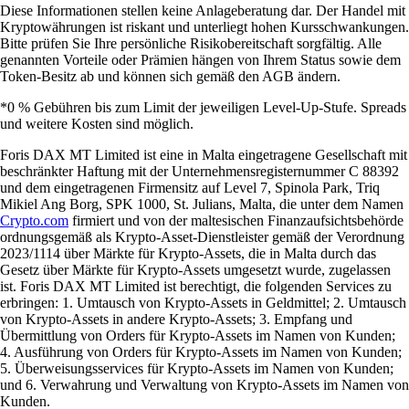
Diese Informationen stellen keine Anlageberatung dar. Der Handel mit
Kryptowährungen ist riskant und unterliegt hohen Kursschwankungen.
Bitte prüfen Sie Ihre persönliche Risikobereitschaft sorgfältig. Alle
genannten Vorteile oder Prämien hängen von Ihrem Status sowie dem
Token-Besitz ab und können sich gemäß den AGB ändern.
*0 % Gebühren bis zum Limit der jeweiligen Level-Up-Stufe. Spreads
und weitere Kosten sind möglich.
Foris DAX MT Limited ist eine in Malta eingetragene Gesellschaft mit
beschränkter Haftung mit der Unternehmensregisternummer C 88392
und dem eingetragenen Firmensitz auf Level 7, Spinola Park, Triq
Mikiel Ang Borg, SPK 1000, St. Julians, Malta, die unter dem Namen
Crypto.com
firmiert und von der maltesischen Finanzaufsichtsbehörde
ordnungsgemäß als Krypto-Asset-Dienstleister gemäß der Verordnung
2023/1114 über Märkte für Krypto-Assets, die in Malta durch das
Gesetz über Märkte für Krypto-Assets umgesetzt wurde, zugelassen
ist. Foris DAX MT Limited ist berechtigt, die folgenden Services zu
erbringen: 1. Umtausch von Krypto-Assets in Geldmittel; 2. Umtausch
von Krypto-Assets in andere Krypto-Assets; 3. Empfang und
Übermittlung von Orders für Krypto-Assets im Namen von Kunden;
4. Ausführung von Orders für Krypto-Assets im Namen von Kunden;
5. Überweisungsservices für Krypto-Assets im Namen von Kunden;
und 6. Verwahrung und Verwaltung von Krypto-Assets im Namen von
Kunden.