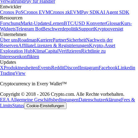
Verwahrung
Pay für Händler
Entwickler
Cronos PoS
Cronos EVM
Cronos zkEVM
Pay SDK
AI Agent SDK
Ressourcen
Forschung
Markt-Updates
Lernen
BTC/USD Konverter
Glossar
Kurs-
Widgets
Telegram Bot
Beschwerdepolitik
Support
Kryptooversigt
Unternehmen
Über uns
Roadmap
Karriere
Partner
Sicherheit
Nachweis der
Reserven
Affiliate
Lizenzen & Registrierungen
Krypto-Asset
Exploration Hub
Klima
Capital
Verifizieren
Richtlinie zu
Interessenkonflikten
Updates
X
Produktneuheiten
Events
Reddit
Discord
Instagram
Facebook
Linkedin
TradingView
Cryptocurrency in Every Wallet™
Copyright © 2018 - 2026 Crypto.com. Alle Rechte vorbehalten.
EEA Allgemeine Geschäftsbedingungen
Datenschutzerklärung
Fees &
Limits
Status
Cookie-Einstellungen