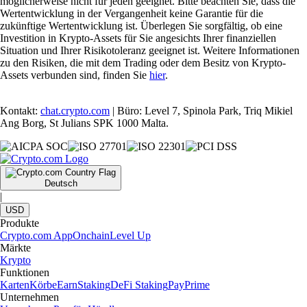
möglicherweise nicht für jeden geeignet. Bitte beachten Sie, dass die
Wertentwicklung in der Vergangenheit keine Garantie für die
zukünftige Wertentwicklung ist. Überlegen Sie sorgfältig, ob eine
Investition in Krypto-Assets für Sie angesichts Ihrer finanziellen
Situation und Ihrer Risikotoleranz geeignet ist. Weitere Informationen
zu den Risiken, die mit dem Trading oder dem Besitz von Krypto-
Assets verbunden sind, finden Sie
hier
.
Kontakt:
chat.crypto.com
| Büro: Level 7, Spinola Park, Triq Mikiel
Ang Borg, St Julians SPK 1000 Malta.
Deutsch
|
USD
Produkte
Crypto.com App
Onchain
Level Up
Märkte
Krypto
Funktionen
Karten
Körbe
Earn
Staking
DeFi Staking
Pay
Prime
Unternehmen