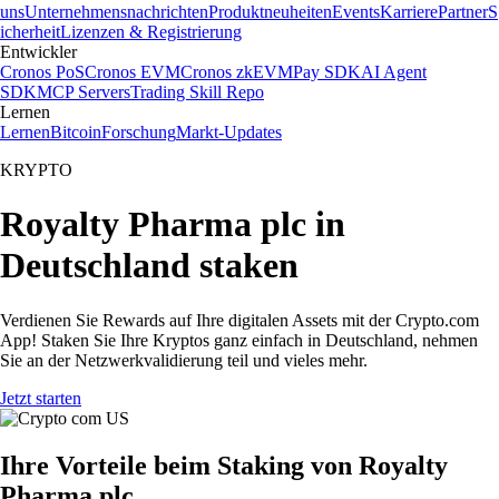
uns
Unternehmensnachrichten
Produktneuheiten
Events
Karriere
Partner
S
icherheit
Lizenzen & Registrierung
Entwickler
Cronos PoS
Cronos EVM
Cronos zkEVM
Pay SDK
AI Agent
SDK
MCP Servers
Trading Skill Repo
Lernen
Lernen
Bitcoin
Forschung
Markt-Updates
KRYPTO
Royalty Pharma plc in
Deutschland staken
Verdienen Sie Rewards auf Ihre digitalen Assets mit der Crypto.com
App! Staken Sie Ihre Kryptos ganz einfach in Deutschland, nehmen
Sie an der Netzwerkvalidierung teil und vieles mehr.
Jetzt starten
Ihre Vorteile beim Staking von Royalty
Pharma plc