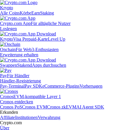
Krypto
Alle Coins
Körbe
Earn
Staking
Crypto.com App
Für alltägliche Nutzer
Loslegen
Krypto
Visa Prepaid-Karte
Level Up
Onchain
Für Web3-Enthusiasten
Erweiterung erhalten
Swappen
Staken
dApps durchsuchen
Pay
Für Händler
Händler-Registrierung
Pay-Terminal
Pay SDK
eCommerce-Plugins
Vorhersagen
Cronos
EVM-kompatible Layer 1
Cronos entdecken
Cronos PoS
Cronos EVM
Cronos zkEVM
AI Agent SDK
Erkunden
Affiliate
Institutionen
Verwahrung
Crypto.com
Über