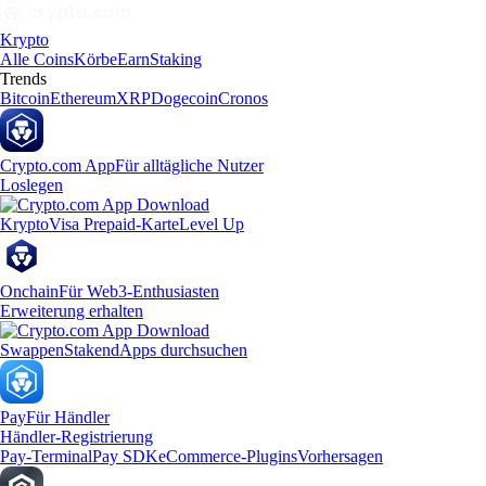
Krypto
Alle Coins
Körbe
Earn
Staking
Trends
Bitcoin
Ethereum
XRP
Dogecoin
Cronos
Crypto.com App
Für alltägliche Nutzer
Loslegen
Krypto
Visa Prepaid-Karte
Level Up
Onchain
Für Web3-Enthusiasten
Erweiterung erhalten
Swappen
Staken
dApps durchsuchen
Pay
Für Händler
Händler-Registrierung
Pay-Terminal
Pay SDK
eCommerce-Plugins
Vorhersagen