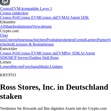
Cronos
EVM-kompatible Layer 1
Cronos entdecken
Cronos PoS
Cronos EVM
Cronos zkEVM
AI Agent SDK
Erkunden
Affiliate
Institutionen
Verwahrung
Crypto.com
Über
uns
Unternehmensnachrichten
Produktneuheiten
Events
Karriere
Partner
S
icherheit
Lizenzen & Registrierung
Entwickler
Cronos PoS
Cronos EVM
Cronos zkEVM
Pay SDK
AI Agent
SDK
MCP Servers
Trading Skill Repo
Lernen
Lernen
Bitcoin
Forschung
Markt-Updates
KRYPTO
Ross Stores, Inc. in Deutschland
staken
Verdienen Sie Rewards auf Ihre digitalen Assets mit der Crypto.com