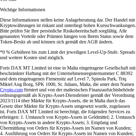
Wichtige Informationen
Diese Informationen stellen keine Anlageberatung dar. Der Handel mit
Kryptowährungen ist riskant und unterliegt hohen Kursschwankungen.
Bitte prüfen Sie Ihre persönliche Risikobereitschaft sorgfältig. Alle
genannten Vorteile oder Prämien hängen von Ihrem Status sowie dem
Token-Besitz ab und können sich gemäß den AGB ändern.
*0 % Gebühren bis zum Limit der jeweiligen Level-Up-Stufe. Spreads
und weitere Kosten sind möglich.
Foris DAX MT Limited ist eine in Malta eingetragene Gesellschaft mit
beschränkter Haftung mit der Unternehmensregisternummer C 88392
und dem eingetragenen Firmensitz auf Level 7, Spinola Park, Triq
Mikiel Ang Borg, SPK 1000, St. Julians, Malta, die unter dem Namen
Crypto.com
firmiert und von der maltesischen Finanzaufsichtsbehörde
ordnungsgemäß als Krypto-Asset-Dienstleister gemäß der Verordnung
2023/1114 über Märkte für Krypto-Assets, die in Malta durch das
Gesetz über Märkte für Krypto-Assets umgesetzt wurde, zugelassen
ist. Foris DAX MT Limited ist berechtigt, die folgenden Services zu
erbringen: 1. Umtausch von Krypto-Assets in Geldmittel; 2. Umtausch
von Krypto-Assets in andere Krypto-Assets; 3. Empfang und
Übermittlung von Orders für Krypto-Assets im Namen von Kunden;
4. Ausführung von Orders für Krypto-Assets im Namen von Kunden;