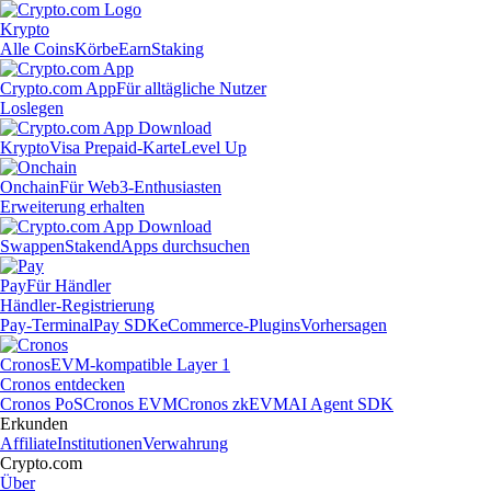
Krypto
Alle Coins
Körbe
Earn
Staking
Crypto.com App
Für alltägliche Nutzer
Loslegen
Krypto
Visa Prepaid-Karte
Level Up
Onchain
Für Web3-Enthusiasten
Erweiterung erhalten
Swappen
Staken
dApps durchsuchen
Pay
Für Händler
Händler-Registrierung
Pay-Terminal
Pay SDK
eCommerce-Plugins
Vorhersagen
Cronos
EVM-kompatible Layer 1
Cronos entdecken
Cronos PoS
Cronos EVM
Cronos zkEVM
AI Agent SDK
Erkunden
Affiliate
Institutionen
Verwahrung
Crypto.com
Über