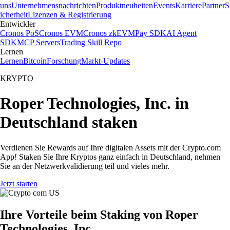
uns
Unternehmensnachrichten
Produktneuheiten
Events
Karriere
Partner
S
icherheit
Lizenzen & Registrierung
Entwickler
Cronos PoS
Cronos EVM
Cronos zkEVM
Pay SDK
AI Agent
SDK
MCP Servers
Trading Skill Repo
Lernen
Lernen
Bitcoin
Forschung
Markt-Updates
KRYPTO
Roper Technologies, Inc. in
Deutschland staken
Verdienen Sie Rewards auf Ihre digitalen Assets mit der Crypto.com
App! Staken Sie Ihre Kryptos ganz einfach in Deutschland, nehmen
Sie an der Netzwerkvalidierung teil und vieles mehr.
Jetzt starten
Ihre Vorteile beim Staking von Roper
Technologies, Inc.