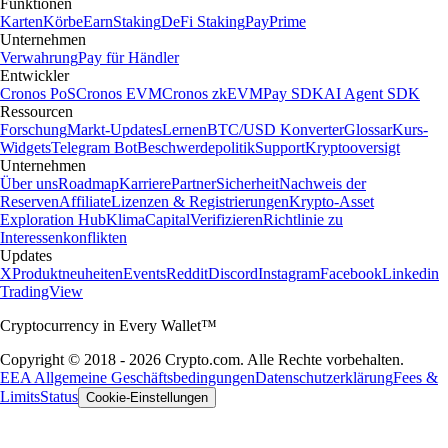
Funktionen
Karten
Körbe
Earn
Staking
DeFi Staking
Pay
Prime
Unternehmen
Verwahrung
Pay für Händler
Entwickler
Cronos PoS
Cronos EVM
Cronos zkEVM
Pay SDK
AI Agent SDK
Ressourcen
Forschung
Markt-Updates
Lernen
BTC/USD Konverter
Glossar
Kurs-
Widgets
Telegram Bot
Beschwerdepolitik
Support
Kryptooversigt
Unternehmen
Über uns
Roadmap
Karriere
Partner
Sicherheit
Nachweis der
Reserven
Affiliate
Lizenzen & Registrierungen
Krypto-Asset
Exploration Hub
Klima
Capital
Verifizieren
Richtlinie zu
Interessenkonflikten
Updates
X
Produktneuheiten
Events
Reddit
Discord
Instagram
Facebook
Linkedin
TradingView
Cryptocurrency in Every Wallet™
Copyright © 2018 - 2026 Crypto.com. Alle Rechte vorbehalten.
EEA Allgemeine Geschäftsbedingungen
Datenschutzerklärung
Fees &
Limits
Status
Cookie-Einstellungen