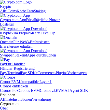
Krypto
Alle Coins
Körbe
Earn
Staking
Crypto.com App
Für alltägliche Nutzer
Loslegen
Krypto
Visa Prepaid-Karte
Level Up
Onchain
Für Web3-Enthusiasten
Erweiterung erhalten
Swappen
Staken
dApps durchsuchen
Pay
Für Händler
Händler-Registrierung
Pay-Terminal
Pay SDK
eCommerce-Plugins
Vorhersagen
Cronos
EVM-kompatible Layer 1
Cronos entdecken
Cronos PoS
Cronos EVM
Cronos zkEVM
AI Agent SDK
Erkunden
Affiliate
Institutionen
Verwahrung
Crypto.com
Über