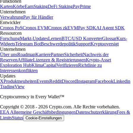
Funktionen
Karten
Körbe
Earn
Staking
DeFi Staking
Pay
Prime
Unternehmen
Verwahrung
Pay für Händler
Entwickler
Cronos PoS
Cronos EVM
Cronos zkEVM
Pay SDK
AI Agent SDK
Ressourcen
Forschung
Markt-Updates
Lernen
BTC/USD Konverter
Glossar
Kurs-
Widgets
Telegram Bot
Beschwerdepolitik
Support
Kryptooversigt
Unternehmen
Über uns
Roadmap
Karriere
Partner
Sicherheit
Nachweis der
Reserven
Affiliate
Lizenzen & Registrierungen
Krypto-Asset
Exploration Hub
Klima
Capital
Verifizieren
Richtlinie zu
Interessenkonflikten
Updates
X
Produktneuheiten
Events
Reddit
Discord
Instagram
Facebook
Linkedin
TradingView
Cryptocurrency in Every Wallet™
Copyright © 2018 - 2026 Crypto.com. Alle Rechte vorbehalten.
EEA Allgemeine Geschäftsbedingungen
Datenschutzerklärung
Fees &
Limits
Status
Cookie-Einstellungen