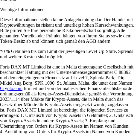
Wichtige Informationen
Diese Informationen stellen keine Anlageberatung dar. Der Handel mit
Kryptowährungen ist riskant und unterliegt hohen Kursschwankungen.
Bitte prüfen Sie Ihre persönliche Risikobereitschaft sorgfältig. Alle
genannten Vorteile oder Prämien hängen von Ihrem Status sowie dem
Token-Besitz ab und können sich gemäß den AGB ändern.
*0 % Gebühren bis zum Limit der jeweiligen Level-Up-Stufe. Spreads
und weitere Kosten sind möglich.
Foris DAX MT Limited ist eine in Malta eingetragene Gesellschaft mit
beschränkter Haftung mit der Unternehmensregisternummer C 88392
und dem eingetragenen Firmensitz auf Level 7, Spinola Park, Triq
Mikiel Ang Borg, SPK 1000, St. Julians, Malta, die unter dem Namen
Crypto.com
firmiert und von der maltesischen Finanzaufsichtsbehörde
ordnungsgemäß als Krypto-Asset-Dienstleister gemäß der Verordnung
2023/1114 über Märkte für Krypto-Assets, die in Malta durch das
Gesetz über Märkte für Krypto-Assets umgesetzt wurde, zugelassen
ist. Foris DAX MT Limited ist berechtigt, die folgenden Services zu
erbringen: 1. Umtausch von Krypto-Assets in Geldmittel; 2. Umtausch
von Krypto-Assets in andere Krypto-Assets; 3. Empfang und
Übermittlung von Orders für Krypto-Assets im Namen von Kunden;
4. Ausführung von Orders für Krypto-Assets im Namen von Kunden;