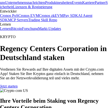
uns
Unternehmensnachrichten
Produktneuheiten
Events
Karriere
Partner
S
icherheit
Lizenzen & Registrierung
Entwickler
Cronos PoS
Cronos EVM
Cronos zkEVM
Pay SDK
AI Agent
SDK
MCP Servers
Trading Skill Repo
Lernen
Lernen
Bitcoin
Forschung
Markt-Updates
KRYPTO
Regency Centers Corporation in
Deutschland staken
Verdienen Sie Rewards auf Ihre digitalen Assets mit der Crypto.com
App! Staken Sie Ihre Kryptos ganz einfach in Deutschland, nehmen
Sie an der Netzwerkvalidierung teil und vieles mehr.
Jetzt starten
Ihre Vorteile beim Staking von Regency
Centers Corporation