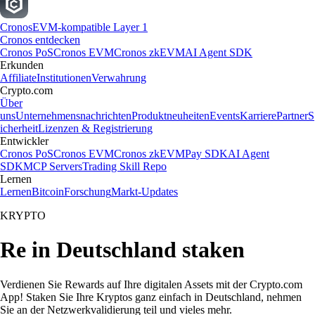
Cronos
EVM-kompatible Layer 1
Cronos entdecken
Cronos PoS
Cronos EVM
Cronos zkEVM
AI Agent SDK
Erkunden
Affiliate
Institutionen
Verwahrung
Crypto.com
Über
uns
Unternehmensnachrichten
Produktneuheiten
Events
Karriere
Partner
S
icherheit
Lizenzen & Registrierung
Entwickler
Cronos PoS
Cronos EVM
Cronos zkEVM
Pay SDK
AI Agent
SDK
MCP Servers
Trading Skill Repo
Lernen
Lernen
Bitcoin
Forschung
Markt-Updates
KRYPTO
Re in Deutschland staken
Verdienen Sie Rewards auf Ihre digitalen Assets mit der Crypto.com
App! Staken Sie Ihre Kryptos ganz einfach in Deutschland, nehmen
Sie an der Netzwerkvalidierung teil und vieles mehr.