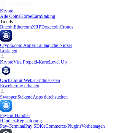
Krypto
Alle Coins
Körbe
Earn
Staking
Trends
Bitcoin
Ethereum
XRP
Dogecoin
Cronos
Crypto.com App
Für alltägliche Nutzer
Loslegen
Krypto
Visa Prepaid-Karte
Level Up
Onchain
Für Web3-Enthusiasten
Erweiterung erhalten
Swappen
Staken
dApps durchsuchen
Pay
Für Händler
Händler-Registrierung
Pay-Terminal
Pay SDK
eCommerce-Plugins
Vorhersagen