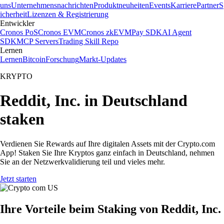
uns
Unternehmensnachrichten
Produktneuheiten
Events
Karriere
Partner
S
icherheit
Lizenzen & Registrierung
Entwickler
Cronos PoS
Cronos EVM
Cronos zkEVM
Pay SDK
AI Agent
SDK
MCP Servers
Trading Skill Repo
Lernen
Lernen
Bitcoin
Forschung
Markt-Updates
KRYPTO
Reddit, Inc. in Deutschland
staken
Verdienen Sie Rewards auf Ihre digitalen Assets mit der Crypto.com
App! Staken Sie Ihre Kryptos ganz einfach in Deutschland, nehmen
Sie an der Netzwerkvalidierung teil und vieles mehr.
Jetzt starten
Ihre Vorteile beim Staking von Reddit, Inc.