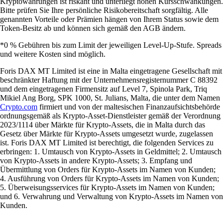
Kryptowährungen ist riskant und unterliegt hohen Kursschwankungen.
Bitte prüfen Sie Ihre persönliche Risikobereitschaft sorgfältig. Alle
genannten Vorteile oder Prämien hängen von Ihrem Status sowie dem
Token-Besitz ab und können sich gemäß den AGB ändern.
*0 % Gebühren bis zum Limit der jeweiligen Level-Up-Stufe. Spreads
und weitere Kosten sind möglich.
Foris DAX MT Limited ist eine in Malta eingetragene Gesellschaft mit
beschränkter Haftung mit der Unternehmensregisternummer C 88392
und dem eingetragenen Firmensitz auf Level 7, Spinola Park, Triq
Mikiel Ang Borg, SPK 1000, St. Julians, Malta, die unter dem Namen
Crypto.com
firmiert und von der maltesischen Finanzaufsichtsbehörde
ordnungsgemäß als Krypto-Asset-Dienstleister gemäß der Verordnung
2023/1114 über Märkte für Krypto-Assets, die in Malta durch das
Gesetz über Märkte für Krypto-Assets umgesetzt wurde, zugelassen
ist. Foris DAX MT Limited ist berechtigt, die folgenden Services zu
erbringen: 1. Umtausch von Krypto-Assets in Geldmittel; 2. Umtausch
von Krypto-Assets in andere Krypto-Assets; 3. Empfang und
Übermittlung von Orders für Krypto-Assets im Namen von Kunden;
4. Ausführung von Orders für Krypto-Assets im Namen von Kunden;
5. Überweisungsservices für Krypto-Assets im Namen von Kunden;
und 6. Verwahrung und Verwaltung von Krypto-Assets im Namen von
Kunden.