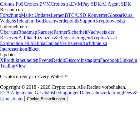
Cronos PoS
Cronos EVM
Cronos zkEVM
Pay SDK
AI Agent SDK
Ressourcen
Forschung
Markt-Updates
Lernen
BTC/USD Konverter
Glossar
Kurs-
Widgets
Telegram Bot
Beschwerdepolitik
Support
Kryptooversigt
Unternehmen
Über uns
Roadmap
Karriere
Partner
Sicherheit
Nachweis der
Reserven
Affiliate
Lizenzen & Registrierungen
Krypto-Asset
Exploration Hub
Klima
Capital
Verifizieren
Richtlinie zu
Interessenkonflikten
Updates
X
Produktneuheiten
Events
Reddit
Discord
Instagram
Facebook
Linkedin
TradingView
Cryptocurrency in Every Wallet™
Copyright © 2018 - 2026 Crypto.com. Alle Rechte vorbehalten.
EEA Allgemeine Geschäftsbedingungen
Datenschutzerklärung
Fees &
Limits
Status
Cookie-Einstellungen