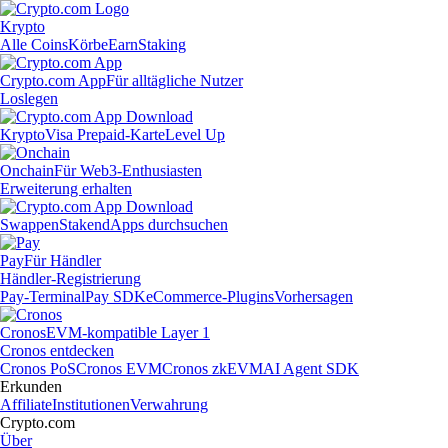
Krypto
Alle Coins
Körbe
Earn
Staking
Crypto.com App
Für alltägliche Nutzer
Loslegen
Krypto
Visa Prepaid-Karte
Level Up
Onchain
Für Web3-Enthusiasten
Erweiterung erhalten
Swappen
Staken
dApps durchsuchen
Pay
Für Händler
Händler-Registrierung
Pay-Terminal
Pay SDK
eCommerce-Plugins
Vorhersagen
Cronos
EVM-kompatible Layer 1
Cronos entdecken
Cronos PoS
Cronos EVM
Cronos zkEVM
AI Agent SDK
Erkunden
Affiliate
Institutionen
Verwahrung
Crypto.com
Über