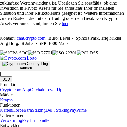
zukünftige Wertentwicklung ist. Überlegen Sie sorgfältig, ob eine
Investition in Krypto-Assets für Sie angesichts Ihrer finanziellen
Situation und Ihrer Risikotoleranz geeignet ist. Weitere Informationen
zu den Risiken, die mit dem Trading oder dem Besitz von Krypto-
Assets verbunden sind, finden Sie
hier
.
Kontakt:
chat.crypto.com
| Büro: Level 7, Spinola Park, Triq Mikiel
Ang Borg, St Julians SPK 1000 Malta.
Deutsch
|
USD
Produkte
Crypto.com App
Onchain
Level Up
Märkte
Krypto
Funktionen
Karten
Körbe
Earn
Staking
DeFi Staking
Pay
Prime
Unternehmen
Verwahrung
Pay für Händler
Entwickler