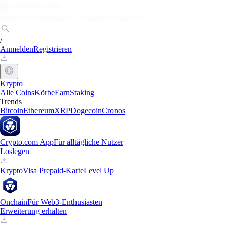
Märkte
Einzelpersonen
Unternehmen
Entdecken
/
Anmelden
Registrieren
Krypto
Alle Coins
Körbe
Earn
Staking
Trends
Bitcoin
Ethereum
XRP
Dogecoin
Cronos
Crypto.com App
Für alltägliche Nutzer
Loslegen
Krypto
Visa Prepaid-Karte
Level Up
Onchain
Für Web3-Enthusiasten
Erweiterung erhalten