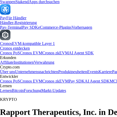
Swappen
Staken
dApps durchsuchen
Pay
Für Händler
Händler-Registrierung
Pay-Terminal
Pay SDK
eCommerce-Plugins
Vorhersagen
Cronos
EVM-kompatible Layer 1
Cronos entdecken
Cronos PoS
Cronos EVM
Cronos zkEVM
AI Agent SDK
Erkunden
Affiliate
Institutionen
Verwahrung
Crypto.com
Über uns
Unternehmensnachrichten
Produktneuheiten
Events
Karriere
Pa
Entwickler
Cronos PoS
Cronos EVM
Cronos zkEVM
Pay SDK
AI Agent SDK
MCP
Lernen
Lernen
Bitcoin
Forschung
Markt-Updates
KRYPTO
Rapport Therapeutics, Inc. in D