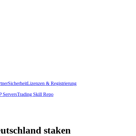
rtner
Sicherheit
Lizenzen & Registrierung
 Servers
Trading Skill Repo
eutschland staken