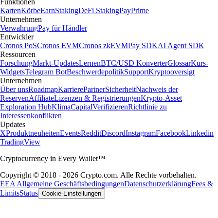
Funktionen
Karten
Körbe
Earn
Staking
DeFi Staking
Pay
Prime
Unternehmen
Verwahrung
Pay für Händler
Entwickler
Cronos PoS
Cronos EVM
Cronos zkEVM
Pay SDK
AI Agent SDK
Ressourcen
Forschung
Markt-Updates
Lernen
BTC/USD Konverter
Glossar
Kurs-
Widgets
Telegram Bot
Beschwerdepolitik
Support
Kryptooversigt
Unternehmen
Über uns
Roadmap
Karriere
Partner
Sicherheit
Nachweis der
Reserven
Affiliate
Lizenzen & Registrierungen
Krypto-Asset
Exploration Hub
Klima
Capital
Verifizieren
Richtlinie zu
Interessenkonflikten
Updates
X
Produktneuheiten
Events
Reddit
Discord
Instagram
Facebook
Linkedin
TradingView
Cryptocurrency in Every Wallet™
Copyright © 2018 - 2026 Crypto.com. Alle Rechte vorbehalten.
EEA Allgemeine Geschäftsbedingungen
Datenschutzerklärung
Fees &
Limits
Status
Cookie-Einstellungen