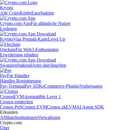
Krypto
Alle Coins
Körbe
Earn
Staking
Crypto.com App
Für alltägliche Nutzer
Loslegen
Krypto
Visa Prepaid-Karte
Level Up
Onchain
Für Web3-Enthusiasten
Erweiterung erhalten
Swappen
Staken
dApps durchsuchen
Pay
Für Händler
Händler-Registrierung
Pay-Terminal
Pay SDK
eCommerce-Plugins
Vorhersagen
Cronos
EVM-kompatible Layer 1
Cronos entdecken
Cronos PoS
Cronos EVM
Cronos zkEVM
AI Agent SDK
Erkunden
Affiliate
Institutionen
Verwahrung
Crypto.com
Über