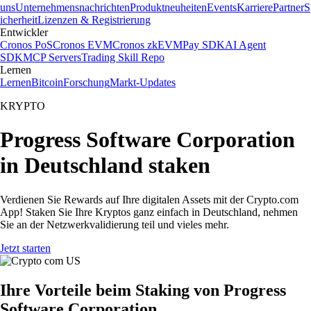
uns
Unternehmensnachrichten
Produktneuheiten
Events
Karriere
Partner
S
icherheit
Lizenzen & Registrierung
Entwickler
Cronos PoS
Cronos EVM
Cronos zkEVM
Pay SDK
AI Agent
SDK
MCP Servers
Trading Skill Repo
Lernen
Lernen
Bitcoin
Forschung
Markt-Updates
KRYPTO
Progress Software Corporation
in Deutschland staken
Verdienen Sie Rewards auf Ihre digitalen Assets mit der Crypto.com
App! Staken Sie Ihre Kryptos ganz einfach in Deutschland, nehmen
Sie an der Netzwerkvalidierung teil und vieles mehr.
Jetzt starten
Ihre Vorteile beim Staking von Progress
Software Corporation