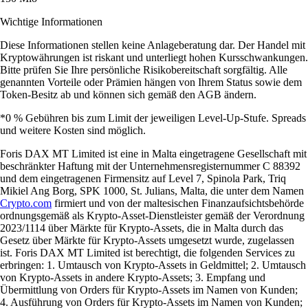
Wichtige Informationen
Diese Informationen stellen keine Anlageberatung dar. Der Handel mit
Kryptowährungen ist riskant und unterliegt hohen Kursschwankungen.
Bitte prüfen Sie Ihre persönliche Risikobereitschaft sorgfältig. Alle
genannten Vorteile oder Prämien hängen von Ihrem Status sowie dem
Token-Besitz ab und können sich gemäß den AGB ändern.
*0 % Gebühren bis zum Limit der jeweiligen Level-Up-Stufe. Spreads
und weitere Kosten sind möglich.
Foris DAX MT Limited ist eine in Malta eingetragene Gesellschaft mit
beschränkter Haftung mit der Unternehmensregisternummer C 88392
und dem eingetragenen Firmensitz auf Level 7, Spinola Park, Triq
Mikiel Ang Borg, SPK 1000, St. Julians, Malta, die unter dem Namen
Crypto.com
firmiert und von der maltesischen Finanzaufsichtsbehörde
ordnungsgemäß als Krypto-Asset-Dienstleister gemäß der Verordnung
2023/1114 über Märkte für Krypto-Assets, die in Malta durch das
Gesetz über Märkte für Krypto-Assets umgesetzt wurde, zugelassen
ist. Foris DAX MT Limited ist berechtigt, die folgenden Services zu
erbringen: 1. Umtausch von Krypto-Assets in Geldmittel; 2. Umtausch
von Krypto-Assets in andere Krypto-Assets; 3. Empfang und
Übermittlung von Orders für Krypto-Assets im Namen von Kunden;
4. Ausführung von Orders für Krypto-Assets im Namen von Kunden;