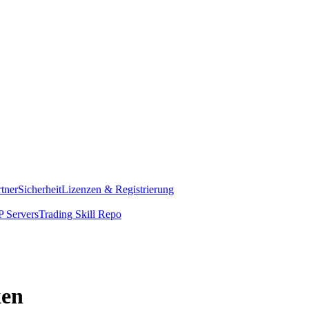
rtner
Sicherheit
Lizenzen & Registrierung
 Servers
Trading Skill Repo
ken