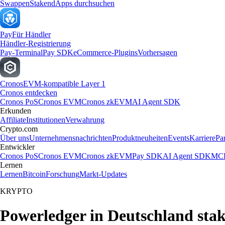
Swappen
Staken
dApps durchsuchen
Pay
Für Händler
Händler-Registrierung
Pay-Terminal
Pay SDK
eCommerce-Plugins
Vorhersagen
Cronos
EVM-kompatible Layer 1
Cronos entdecken
Cronos PoS
Cronos EVM
Cronos zkEVM
AI Agent SDK
Erkunden
Affiliate
Institutionen
Verwahrung
Crypto.com
Über uns
Unternehmensnachrichten
Produktneuheiten
Events
Karriere
Pa
Entwickler
Cronos PoS
Cronos EVM
Cronos zkEVM
Pay SDK
AI Agent SDK
MCP
Lernen
Lernen
Bitcoin
Forschung
Markt-Updates
KRYPTO
Powerledger in Deutschland sta