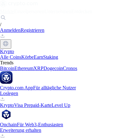
Märkte
Einzelpersonen
Unternehmen
Entdecken
/
Anmelden
Registrieren
Krypto
Alle Coins
Körbe
Earn
Staking
Trends
Bitcoin
Ethereum
XRP
Dogecoin
Cronos
Crypto.com App
Für alltägliche Nutzer
Loslegen
Krypto
Visa Prepaid-Karte
Level Up
Onchain
Für Web3-Enthusiasten
Erweiterung erhalten