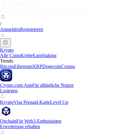
Märkte
Einzelpersonen
Unternehmen
Entdecken
/
Anmelden
Registrieren
Krypto
Alle Coins
Körbe
Earn
Staking
Trends
Bitcoin
Ethereum
XRP
Dogecoin
Cronos
Crypto.com App
Für alltägliche Nutzer
Loslegen
Krypto
Visa Prepaid-Karte
Level Up
Onchain
Für Web3-Enthusiasten
Erweiterung erhalten