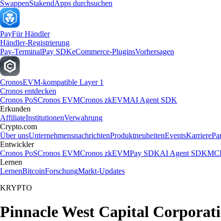
Swappen
Staken
dApps durchsuchen
Pay
Für Händler
Händler-Registrierung
Pay-Terminal
Pay SDK
eCommerce-Plugins
Vorhersagen
Cronos
EVM-kompatible Layer 1
Cronos entdecken
Cronos PoS
Cronos EVM
Cronos zkEVM
AI Agent SDK
Erkunden
Affiliate
Institutionen
Verwahrung
Crypto.com
Über uns
Unternehmensnachrichten
Produktneuheiten
Events
Karriere
Pa
Entwickler
Cronos PoS
Cronos EVM
Cronos zkEVM
Pay SDK
AI Agent SDK
MCP
Lernen
Lernen
Bitcoin
Forschung
Markt-Updates
KRYPTO
Pinnacle West Capital Corporati