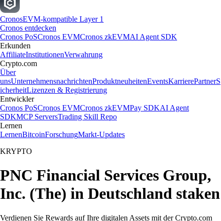
Cronos
EVM-kompatible Layer 1
Cronos entdecken
Cronos PoS
Cronos EVM
Cronos zkEVM
AI Agent SDK
Erkunden
Affiliate
Institutionen
Verwahrung
Crypto.com
Über
uns
Unternehmensnachrichten
Produktneuheiten
Events
Karriere
Partner
S
icherheit
Lizenzen & Registrierung
Entwickler
Cronos PoS
Cronos EVM
Cronos zkEVM
Pay SDK
AI Agent
SDK
MCP Servers
Trading Skill Repo
Lernen
Lernen
Bitcoin
Forschung
Markt-Updates
KRYPTO
PNC Financial Services Group,
Inc. (The) in Deutschland staken
Verdienen Sie Rewards auf Ihre digitalen Assets mit der Crypto.com