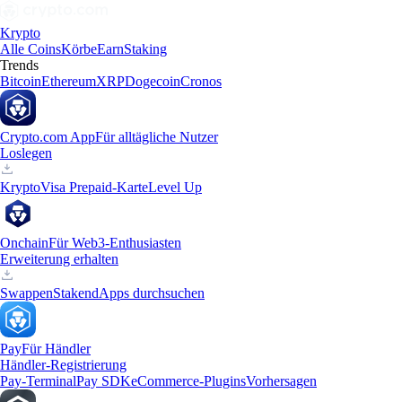
Krypto
Alle Coins
Körbe
Earn
Staking
Trends
Bitcoin
Ethereum
XRP
Dogecoin
Cronos
Crypto.com App
Für alltägliche Nutzer
Loslegen
Krypto
Visa Prepaid-Karte
Level Up
Onchain
Für Web3-Enthusiasten
Erweiterung erhalten
Swappen
Staken
dApps durchsuchen
Pay
Für Händler
Händler-Registrierung
Pay-Terminal
Pay SDK
eCommerce-Plugins
Vorhersagen