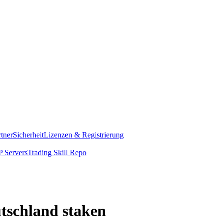
rtner
Sicherheit
Lizenzen & Registrierung
 Servers
Trading Skill Repo
utschland staken