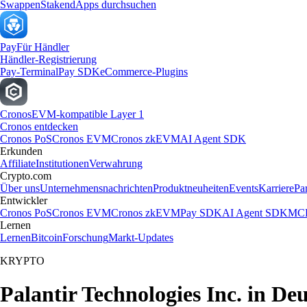
Swappen
Staken
dApps durchsuchen
Pay
Für Händler
Händler-Registrierung
Pay-Terminal
Pay SDK
eCommerce-Plugins
Cronos
EVM-kompatible Layer 1
Cronos entdecken
Cronos PoS
Cronos EVM
Cronos zkEVM
AI Agent SDK
Erkunden
Affiliate
Institutionen
Verwahrung
Crypto.com
Über uns
Unternehmensnachrichten
Produktneuheiten
Events
Karriere
Pa
Entwickler
Cronos PoS
Cronos EVM
Cronos zkEVM
Pay SDK
AI Agent SDK
MCP
Lernen
Lernen
Bitcoin
Forschung
Markt-Updates
KRYPTO
Palantir Technologies Inc. in De