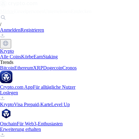
Märkte
Einzelpersonen
Unternehmen
Entdecken
/
Anmelden
Registrieren
Krypto
Alle Coins
Körbe
Earn
Staking
Trends
Bitcoin
Ethereum
XRP
Dogecoin
Cronos
Crypto.com App
Für alltägliche Nutzer
Loslegen
Krypto
Visa Prepaid-Karte
Level Up
Onchain
Für Web3-Enthusiasten
Erweiterung erhalten