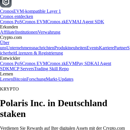
Cronos
EVM-kompatible Layer 1
Cronos entdecken
Cronos PoS
Cronos EVM
Cronos zkEVM
AI Agent SDK
Erkunden
Affiliate
Institutionen
Verwahrung
Crypto.com
Über
uns
Unternehmensnachrichten
Produktneuheiten
Events
Karriere
Partner
S
icherheit
Lizenzen & Registrierung
Entwickler
Cronos PoS
Cronos EVM
Cronos zkEVM
Pay SDK
AI Agent
SDK
MCP Servers
Trading Skill Repo
Lernen
Lernen
Bitcoin
Forschung
Markt-Updates
KRYPTO
Polaris Inc. in Deutschland
staken
Verdienen Sie Rewards auf Ihre digitalen Assets mit der Crypto.com