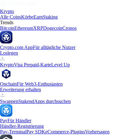
Krypto
Alle Coins
Körbe
Earn
Staking
Trends
Bitcoin
Ethereum
XRP
Dogecoin
Cronos
Crypto.com App
Für alltägliche Nutzer
Loslegen
Krypto
Visa Prepaid-Karte
Level Up
Onchain
Für Web3-Enthusiasten
Erweiterung erhalten
Swappen
Staken
dApps durchsuchen
Pay
Für Händler
Händler-Registrierung
Pay-Terminal
Pay SDK
eCommerce-Plugins
Vorhersagen